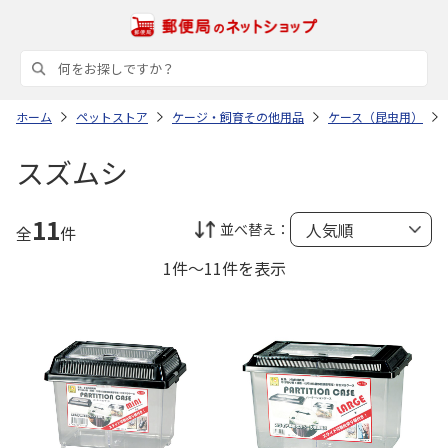
ホーム
ペットストア
ケージ・飼育その他用品
ケース（昆虫用）
スズムシ
11
並べ替え：
全
件
1件～11件を表示