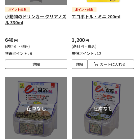
小動物のドリンカー クリアノズ
エコボトル・ミニ 200ml
ル 330ml
640
1,200
円
円
(送料別・税込)
(送料別・税込)
獲得ポイント :
6
獲得ポイント :
12
詳細
詳細
カートに入れる