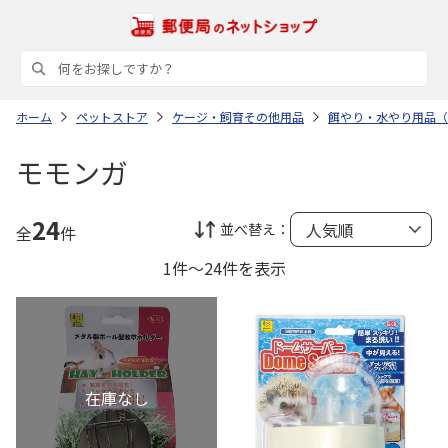
ホーム
ペットストア
ケージ・飼育その他用品
餌やり・水やり用品（
モモンガ
24
並べ替え：
全
件
1件～24件を表示