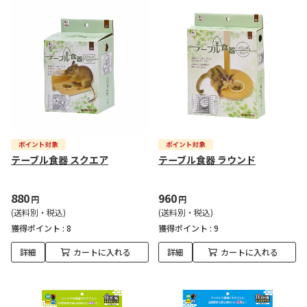
テーブル食器 スクエア
テーブル食器 ラウンド
880
960
円
円
(送料別・税込)
(送料別・税込)
獲得ポイント :
8
獲得ポイント :
9
詳細
カートに入れる
詳細
カートに入れる