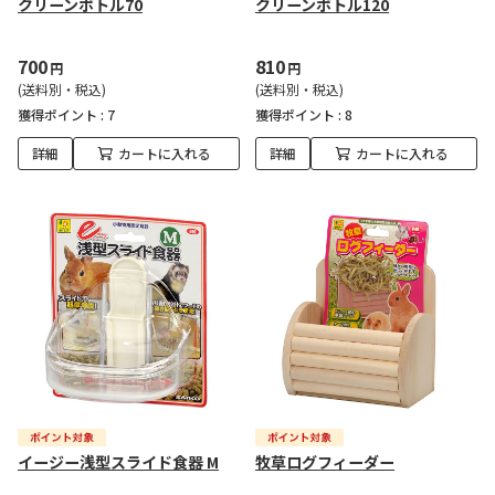
クリーンボトル70
クリーンボトル120
700
810
円
円
(送料別・税込)
(送料別・税込)
獲得ポイント :
7
獲得ポイント :
8
詳細
カートに入れる
詳細
カートに入れる
イージー浅型スライド食器 M
牧草ログフィーダー