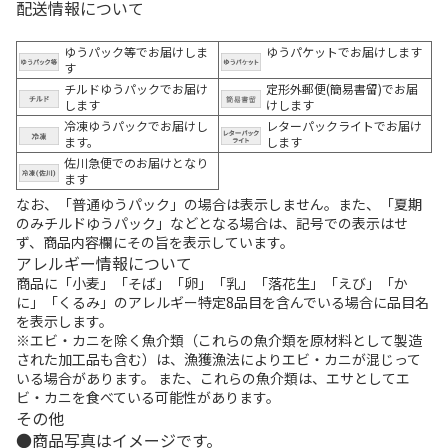
配送情報について
ゆうパック等でお届けしま
ゆうパケットでお届けします
す
チルドゆうパックでお届け
定形外郵便(簡易書留)でお届
します
けします
冷凍ゆうパックでお届けし
レターパックライトでお届け
ます。
します
佐川急便でのお届けとなり
ます
なお、「普通ゆうパック」の場合は表示しません。また、「夏期
のみチルドゆうパック」などとなる場合は、記号での表示はせ
ず、商品内容欄にその旨を表示しています。
アレルギー情報について
商品に「小麦」「そば」「卵」「乳」「落花生」「えび」「か
に」「くるみ」のアレルギー特定8品目を含んでいる場合に品目名
を表示します。
※エビ・カニを除く魚介類（これらの魚介類を原材料として製造
された加工品も含む）は、漁獲漁法によりエビ・カニが混じって
いる場合があります。 また、これらの魚介類は、エサとしてエ
ビ・カニを食べている可能性があります。
その他
商品写真はイメージです。