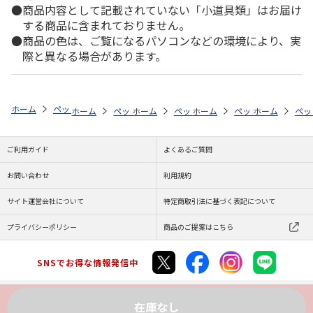
商品内容として記載されていない「小道具類」はお届け
する商品に含まれておりません。
商品の色は、ご覧になるパソコンなどの環境により、実
際と異なる場合があります。
ホーム
ペットストア
ケージ・飼育その他用品
餌やり・水やり用品（
ホーム
ペットストア
ホーム
ペットストア
ケージ・飼育その他用品
ホーム
ペットストア
ケージ・飼育その
ホーム
餌や
ペッ
ケ
ご利用ガイド
よくあるご質問
お問い合わせ
利用規約
サイト運営会社について
特定商取引法に基づく表記について
プライバシーポリシー
商品のご提案はこちら
SNSでお得な情報発信中
在庫なし