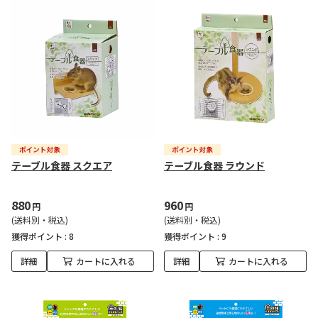
テーブル食器 スクエア
テーブル食器 ラウンド
880
960
円
円
(送料別・税込)
(送料別・税込)
獲得ポイント :
8
獲得ポイント :
9
詳細
カートに入れる
詳細
カートに入れる