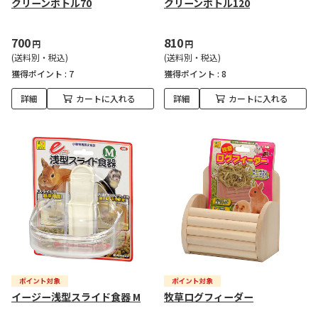
クリーンボトル70
クリーンボトル120
700
810
円
円
(送料別・税込)
(送料別・税込)
獲得ポイント :
7
獲得ポイント :
8
詳細
カートに入れる
詳細
カートに入れる
イージー浅型スライド食器 M
牧草ログフィーダー