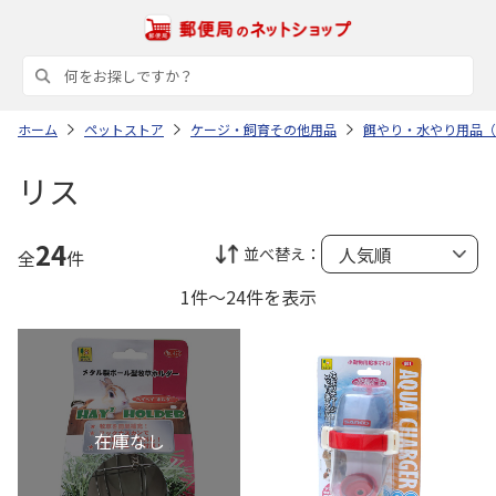
ホーム
ペットストア
ケージ・飼育その他用品
餌やり・水やり用品（
リス
24
並べ替え：
全
件
1件～24件を表示