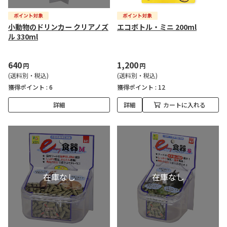
小動物のドリンカー クリアノズ
エコボトル・ミニ 200ml
ル 330ml
640
1,200
円
円
(送料別・税込)
(送料別・税込)
獲得ポイント :
6
獲得ポイント :
12
詳細
詳細
カートに入れる