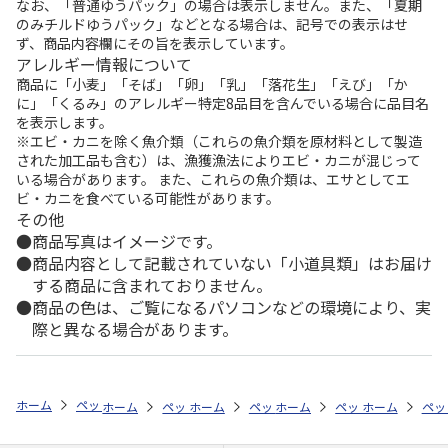
なお、「普通ゆうパック」の場合は表示しません。また、「夏期
のみチルドゆうパック」などとなる場合は、記号での表示はせ
ず、商品内容欄にその旨を表示しています。
アレルギー情報について
商品に「小麦」「そば」「卵」「乳」「落花生」「えび」「か
に」「くるみ」のアレルギー特定8品目を含んでいる場合に品目名
を表示します。
※エビ・カニを除く魚介類（これらの魚介類を原材料として製造
された加工品も含む）は、漁獲漁法によりエビ・カニが混じって
いる場合があります。 また、これらの魚介類は、エサとしてエ
ビ・カニを食べている可能性があります。
その他
商品写真はイメージです。
商品内容として記載されていない「小道具類」はお届け
する商品に含まれておりません。
商品の色は、ご覧になるパソコンなどの環境により、実
際と異なる場合があります。
ホーム
ペットストア
ケージ・飼育その他用品
餌やり・水やり用品（
ホーム
ペットストア
ホーム
ペットストア
ケージ・飼育その他用品
ホーム
ペットストア
ケージ・飼育その
ホーム
餌や
ペッ
ケ