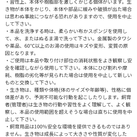
・習性上、本体や樹脂部を激しくかじる個体がいます。生
き物が本体をかじり、本体や部品に緩みや破損が出た場合
は思わぬ事故につながる恐れがありますので、使用を中止
して下さい。
・本品を洗浄する時は、柔らかい布かスポンジを使用し
て、水、またはぬるま湯で洗って下さい。金属製のタワシ
や薬品、60℃以上のお湯の使用はキズや変形、変質の原
因となります。
・ご使用は本品や取り付け部位の消耗状態をよき観察し安
全を確認しながら使用して下さい。本体にひび割れや摩
耗、樹脂の劣化等が見られた場合は使用を中止して新しい
ものと交換して下さい。
・生き物は、種類や体格(体のサイズや年齢等)、性格に個
体差があり、予測不可能な行動を起こしたりします。飼育
者(管理者)は生き物の行動や習性をよく理解して、よく観
察し、本品の使用範囲を超えそうな場合は直ちに使用を中
止して下さい。
・飼育用品は100％安全な環境を提供できるものではあり
ません。生き物は成長によって大きさや性質が変化した