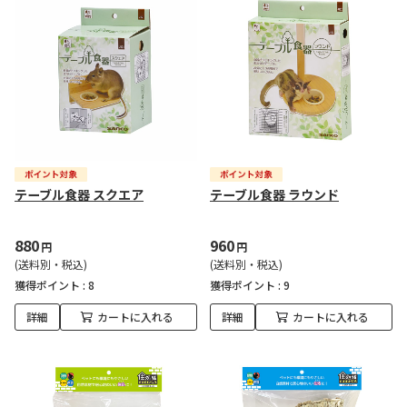
テーブル食器 スクエア
テーブル食器 ラウンド
880
960
円
円
(送料別・税込)
(送料別・税込)
獲得ポイント :
8
獲得ポイント :
9
詳細
カートに入れる
詳細
カートに入れる