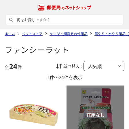
ホーム
ペットストア
ケージ・飼育その他用品
餌やり・水やり用品（
ファンシーラット
24
並べ替え：
全
件
1件～24件を表示