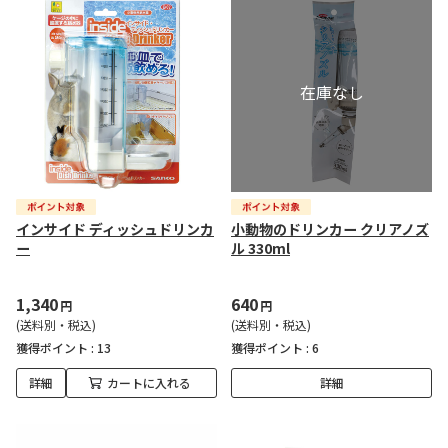
インサイド ディッシュドリンカ
小動物のドリンカー クリアノズ
ー
ル 330ml
1,340
640
円
円
(送料別・税込)
(送料別・税込)
獲得ポイント :
13
獲得ポイント :
6
詳細
カートに入れる
詳細