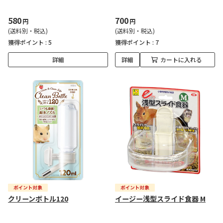
580
700
円
円
(送料別・税込)
(送料別・税込)
獲得ポイント :
5
獲得ポイント :
7
詳細
詳細
カートに入れる
クリーンボトル120
イージー浅型スライド食器 M