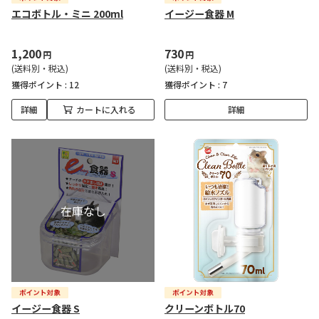
エコボトル・ミニ 200ml
イージー食器 M
1,200
730
円
円
(送料別・税込)
(送料別・税込)
獲得ポイント :
12
獲得ポイント :
7
詳細
カートに入れる
詳細
イージー食器 S
クリーンボトル70