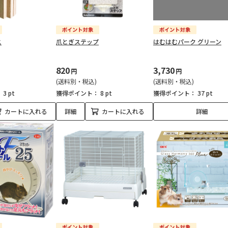
ス
爪とぎステップ
はむはむパーク グリーン
820
3,730
円
円
(送料別・税込)
(送料別・税込)
：
3 pt
獲得ポイント：
8 pt
獲得ポイント：
37 pt
カートに入れる
詳細
カートに入れる
詳細