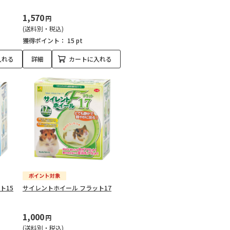
1,570
円
(送料別・税込)
獲得ポイント：
15 pt
入れる
詳細
カートに入れる
ト15
サイレントホイール フラット17
1,000
円
(送料別・税込)