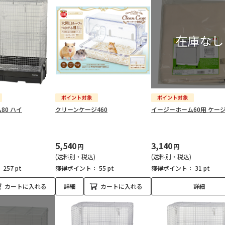
80 ハイ
クリーンケージ460
イージーホーム60用 ケー
5,540
3,140
円
円
(送料別・税込)
(送料別・税込)
：
257 pt
獲得ポイント：
55 pt
獲得ポイント：
31 pt
カートに入れる
詳細
カートに入れる
詳細