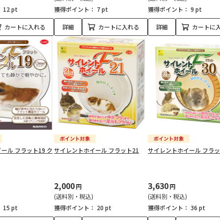
：
12 pt
獲得ポイント：
7 pt
獲得ポイント：
9 pt
カートに入れる
詳細
カートに入れる
詳細
カートに
ール フラット19 ク
サイレントホイール フラット21
サイレントホイール フラッ
2,000
3,630
円
円
(送料別・税込)
(送料別・税込)
：
15 pt
獲得ポイント：
20 pt
獲得ポイント：
36 pt