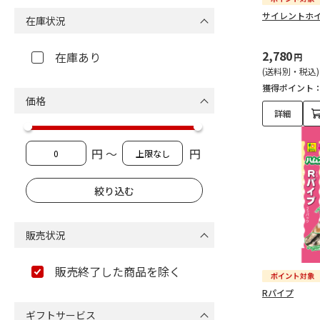
サイレントホイ
在庫状況
2,780
在庫あり
円
(送料別・税込)
獲得ポイント
価格
詳細
円 ～
円
販売状況
販売終了した商品を除く
Rパイプ
ギフトサービス