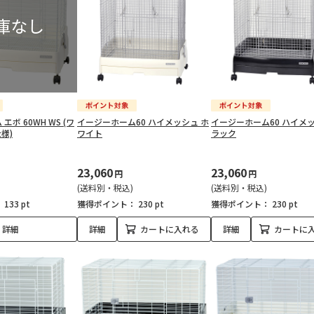
ボ 60WH WS (ワ
イージーホーム60 ハイメッシュ ホ
イージーホーム60 ハイメッ
様)
ワイト
ラック
23,060
23,060
円
円
(送料別・税込)
(送料別・税込)
：
133 pt
獲得ポイント：
230 pt
獲得ポイント：
230 pt
詳細
詳細
カートに入れる
詳細
カートに