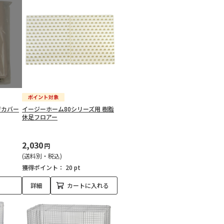
ジカバー
イージーホーム80シリーズ用 樹脂
休足フロアー
2,030
円
(送料別・税込)
獲得ポイント：
20 pt
詳細
カートに入れる