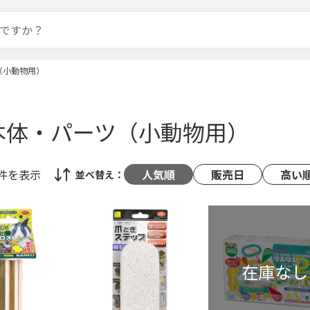
（小動物用）
本体・パーツ（小動物用）
8件
を表示
人気順
販売日
高い
並べ替え：