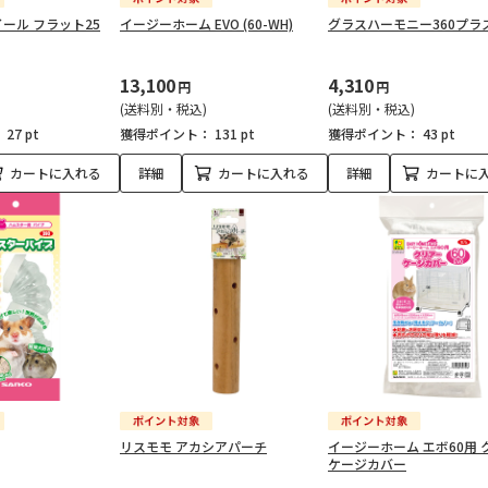
ール フラット25
イージーホーム EVO (60-WH)
グラスハーモニー360プラ
13,100
4,310
円
円
(送料別・税込)
(送料別・税込)
：
27 pt
獲得ポイント：
131 pt
獲得ポイント：
43 pt
カートに入れる
詳細
カートに入れる
詳細
カートに
リスモモ アカシアパーチ
イージーホーム エボ60用 
ケージカバー