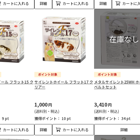
カートに入れる
詳細
カートに入れる
詳細
カートに
ール フラット15 ク
サイレントホイール フラット17 ク
メタルサイレント25WH 
リアー
ベルトセット
1,000
3,410
円
円
(送料別・税込)
(送料別・税込)
：
9 pt
獲得ポイント：
10 pt
獲得ポイント：
34 pt
カートに入れる
詳細
カートに入れる
詳細