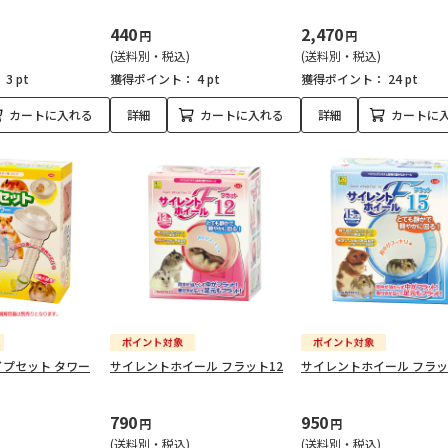
440
2,470
円
円
(送料別・税込)
(送料別・税込)
：
3 pt
獲得ポイント：
4 pt
獲得ポイント：
24 pt
カートに入れる
詳細
カートに入れる
詳細
カートに
プセット タワー
サイレントホイール フラット12
サイレントホイール フラッ
790
950
円
円
(送料別・税込)
(送料別・税込)