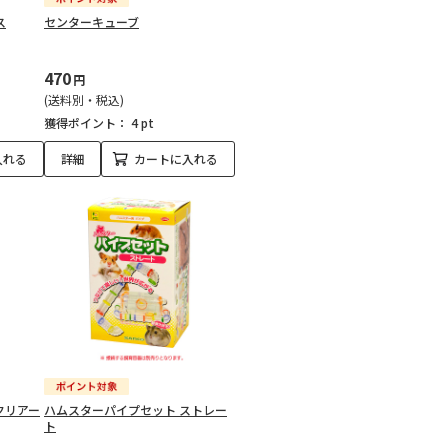
ス
センターキューブ
470
円
(送料別・税込)
獲得ポイント：
4 pt
入れる
詳細
カートに入れる
クリアー
ハムスターパイプセット ストレー
ト