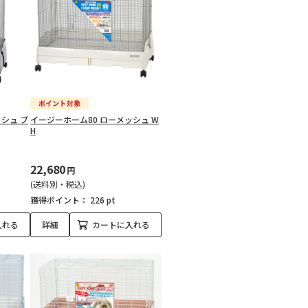
シュ ブ
イージーホーム80 ローメッシュ W
H
22,680
円
(送料別・税込)
獲得ポイント：
226 pt
入れる
詳細
カートに入れる