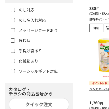
330
円
のし対応
(送料別・税込)
のし名入れ対応
獲得ポイント
詳細
メッセージカードあり
挨拶状
手提げ袋あり
化粧箱あり
ソーシャルギフト対応
カタログ・
ハムスターパイ
チラシの商品番号から
1,260
円
(送料別・税込)