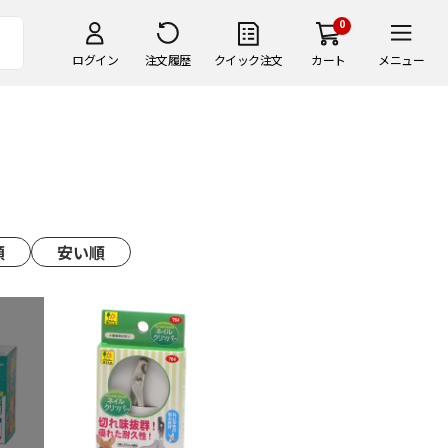
0
ログイン
注文履歴
クイック注文
カート
メニュー
順
安い順