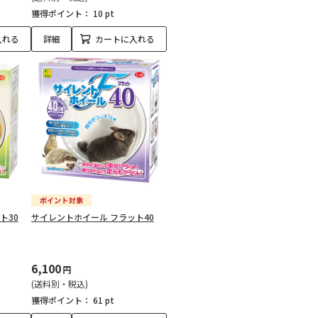
獲得ポイント：
10 pt
入れる
詳細
カートに入れる
ト30
サイレントホイール フラット40
6,100
円
(送料別・税込)
獲得ポイント：
61 pt