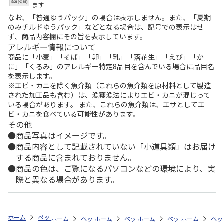
ます
なお、「普通ゆうパック」の場合は表示しません。また、「夏期
のみチルドゆうパック」などとなる場合は、記号での表示はせ
ず、商品内容欄にその旨を表示しています。
アレルギー情報について
商品に「小麦」「そば」「卵」「乳」「落花生」「えび」「か
に」「くるみ」のアレルギー特定8品目を含んでいる場合に品目名
を表示します。
※エビ・カニを除く魚介類（これらの魚介類を原材料として製造
された加工品も含む）は、漁獲漁法によりエビ・カニが混じって
いる場合があります。 また、これらの魚介類は、エサとしてエ
ビ・カニを食べている可能性があります。
その他
商品写真はイメージです。
商品内容として記載されていない「小道具類」はお届け
する商品に含まれておりません。
商品の色は、ご覧になるパソコンなどの環境により、実
際と異なる場合があります。
ホーム
ペットストア
ケージ・飼育その他用品
ケージ本体・パーツ（
ホーム
ペットストア
ホーム
ペットストア
ケージ・飼育その他用品
ホーム
ペットストア
ケージ・飼育その
ホーム
ケー
ペッ
ケ