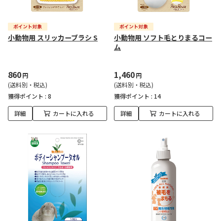
小動物用 スリッカーブラシ S
小動物用 ソフト毛とりまるコー
ム
860
1,460
円
円
(送料別・税込)
(送料別・税込)
獲得ポイント :
8
獲得ポイント :
14
詳細
カートに入れる
詳細
カートに入れる