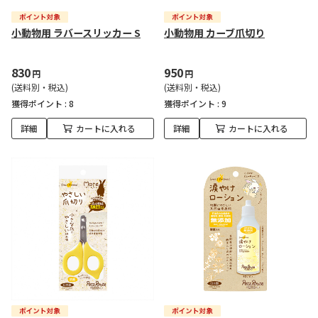
小動物用 ラバースリッカー S
小動物用 カーブ爪切り
830
950
円
円
(送料別・税込)
(送料別・税込)
獲得ポイント :
8
獲得ポイント :
9
詳細
カートに入れる
詳細
カートに入れる