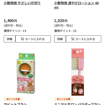
小動物用 やさしい爪切り
小動物用 涙やけローション 40
ml
1,400
1,020
円
円
(送料別・税込)
(送料別・税込)
獲得ポイント :
14
獲得ポイント :
10
詳細
カートに入れる
詳細
カートに入れる
ラビットブラシ
ミニマルサロン パウダーブラシ