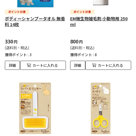
ボディーシャンプータオル 無香
EM微生物被毛剤 小動物用 250
料 14枚
ml
330
800
円
円
(送料別・税込)
(送料別・税込)
獲得ポイント :
3
獲得ポイント :
8
詳細
カートに入れる
詳細
カートに入れる