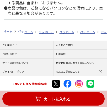
する商品に含まれておりません。
商品の色は、ご覧になるパソコンなどの環境により、実
際と異なる場合があります。
ホーム
ペットストア
お手入れ
シャンプー・トリミング用品（小動物
ホーム
ペットストア
ホーム
ペットストア
お手入れ
ホーム
シャンプー・トリミ
ペットストア
お手入れ
ホーム
シャ
ペッ
お
ご利用ガイド
よくあるご質問
お問い合わせ
利用規約
サイト運営会社について
特定商取引法に基づく表記について
プライバシーポリシー
商品のご提案はこちら
SNSでお得な情報発信中
カートに入れる
Copyright (C) JAPAN POST Co.,Ltd. All Rights Reserved.