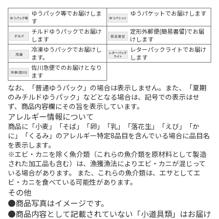
ゆうパック等でお届けしま
ゆうパケットでお届けします
す
チルドゆうパックでお届け
定形外郵便(簡易書留)でお届
します
けします
冷凍ゆうパックでお届けし
レターパックライトでお届け
ます。
します
佐川急便でのお届けとなり
ます
なお、「普通ゆうパック」の場合は表示しません。また、「夏期
のみチルドゆうパック」などとなる場合は、記号での表示はせ
ず、商品内容欄にその旨を表示しています。
アレルギー情報について
商品に「小麦」「そば」「卵」「乳」「落花生」「えび」「か
に」「くるみ」のアレルギー特定8品目を含んでいる場合に品目名
を表示します。
※エビ・カニを除く魚介類（これらの魚介類を原材料として製造
された加工品も含む）は、漁獲漁法によりエビ・カニが混じって
いる場合があります。 また、これらの魚介類は、エサとしてエ
ビ・カニを食べている可能性があります。
その他
商品写真はイメージです。
商品内容として記載されていない「小道具類」はお届け