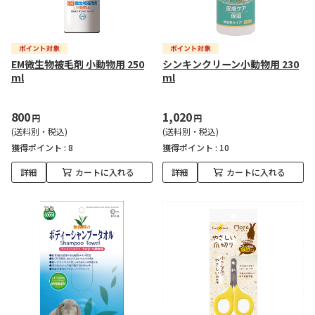
EM微生物被毛剤 小動物用 250
シンキンクリーン小動物用 230
ml
ml
800
1,020
円
円
(送料別・税込)
(送料別・税込)
獲得ポイント :
8
獲得ポイント :
10
詳細
カートに入れる
詳細
カートに入れる