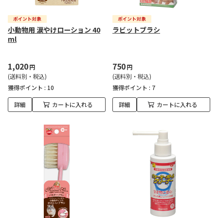
小動物用 涙やけローション 40
ラビットブラシ
ml
1,020
750
円
円
(送料別・税込)
(送料別・税込)
獲得ポイント :
10
獲得ポイント :
7
詳細
カートに入れる
詳細
カートに入れる