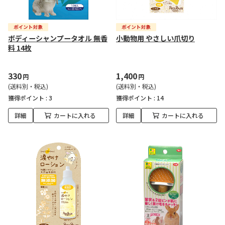
ボディーシャンプータオル 無香
小動物用 やさしい爪切り
料 14枚
330
1,400
円
円
(送料別・税込)
(送料別・税込)
獲得ポイント :
3
獲得ポイント :
14
詳細
カートに入れる
詳細
カートに入れる