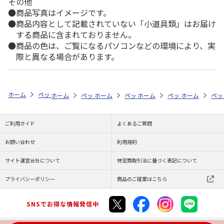
その他
商品写真はイメージです。
商品内容として記載されていない「小道具類」はお届け
する商品に含まれておりません。
商品の色は、ご覧になるパソコンなどの環境により、実
際と異なる場合があります。
ホーム
ペットストア
お手入れ
シャンプー・トリミング用品（小動物
ホーム
ペットストア
ホーム
ペットストア
お手入れ
ホーム
シャンプー・トリミ
ペットストア
お手入れ
ホーム
シャ
ペッ
お
ご利用ガイド
よくあるご質問
お問い合わせ
利用規約
サイト運営会社について
特定商取引法に基づく表記について
プライバシーポリシー
商品のご提案はこちら
SNSでお得な情報発信中