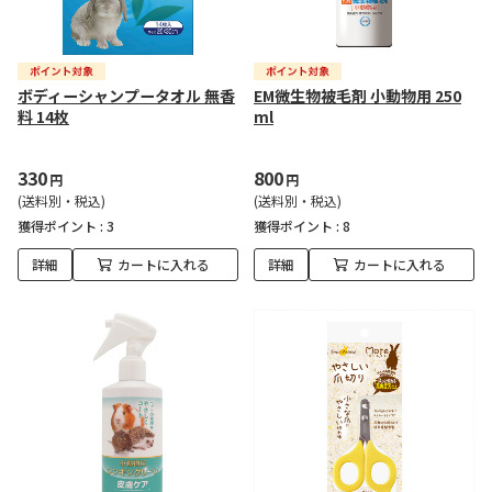
ボディーシャンプータオル 無香
EM微生物被毛剤 小動物用 250
料 14枚
ml
330
800
円
円
(送料別・税込)
(送料別・税込)
獲得ポイント :
3
獲得ポイント :
8
詳細
カートに入れる
詳細
カートに入れる