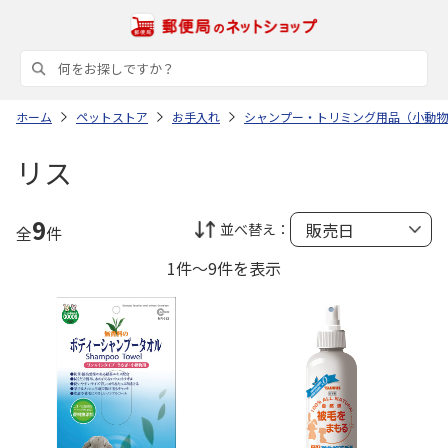
ホーム
ペットストア
お手入れ
シャンプー・トリミング用品（小動物
リス
9
並べ替え：
全
件
1件～9件を表示