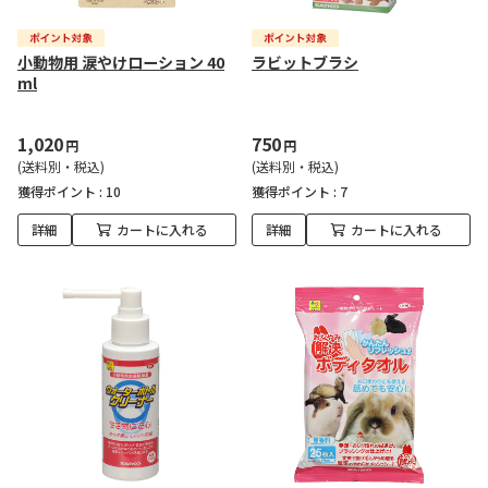
小動物用 涙やけローション 40
ラビットブラシ
ml
1,020
750
円
円
(送料別・税込)
(送料別・税込)
獲得ポイント :
10
獲得ポイント :
7
詳細
カートに入れる
詳細
カートに入れる