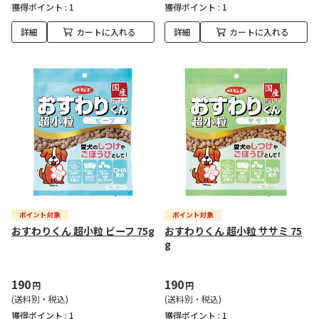
獲得ポイント :
1
獲得ポイント :
1
詳細
カートに入れる
詳細
カートに入れる
おすわりくん 超小粒 ビーフ 75g
おすわりくん 超小粒 ササミ 75
g
190
190
円
円
(送料別・税込)
(送料別・税込)
獲得ポイント :
1
獲得ポイント :
1