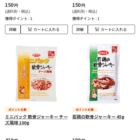
150
150
円
円
(送料別・税込)
(送料別・税込)
獲得ポイント :
1
獲得ポイント :
1
詳細
カートに入れる
詳細
カートに入れる
ミニパック 軟骨ジャーキー チー
若鶏の軟骨ジャーキー 45g
ズ風味 100g