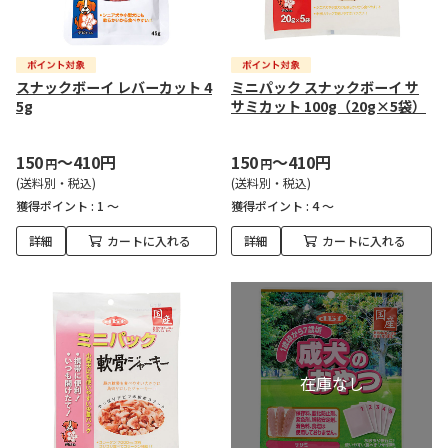
スナックボーイ レバーカット 4
ミニパック スナックボーイ サ
5g
サミカット 100g（20g×5袋）
150
～410円
150
～410円
円
円
(送料別・税込)
(送料別・税込)
獲得ポイント :
1 ～
獲得ポイント :
4 ～
詳細
カートに入れる
詳細
カートに入れる