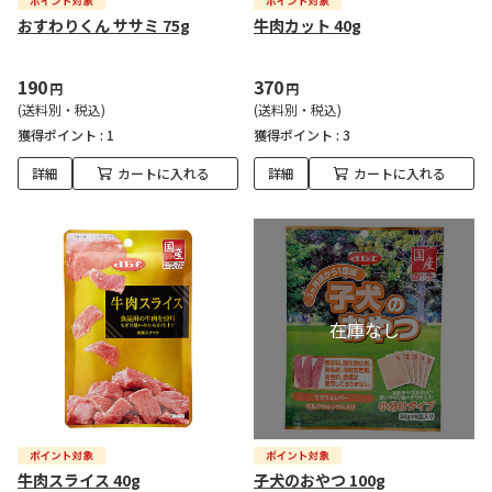
おすわりくん ササミ 75g
牛肉カット 40g
190
370
円
円
(送料別・税込)
(送料別・税込)
獲得ポイント :
1
獲得ポイント :
3
詳細
カートに入れる
詳細
カートに入れる
牛肉スライス 40g
子犬のおやつ 100g