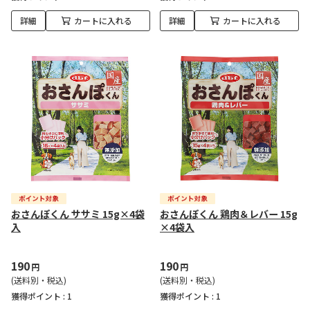
詳細
カートに入れる
詳細
カートに入れる
おさんぽくん ササミ 15g×4袋
おさんぽくん 鶏肉＆レバー 15g
入
×4袋入
190
190
円
円
(送料別・税込)
(送料別・税込)
獲得ポイント :
1
獲得ポイント :
1