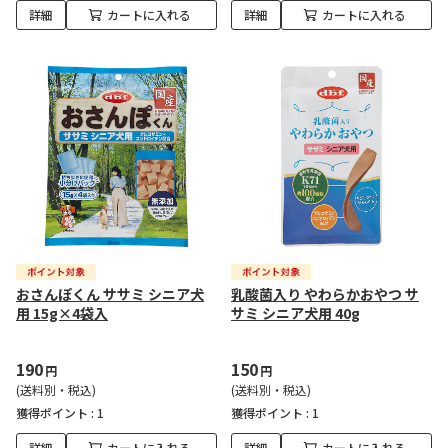
詳細
カートに入れる
詳細
カートに入れる
おさんぽくん ササミ シニア犬
乳酸菌入り やわらかおやつ サ
用 15g×4袋入
サミ シニア犬用 40g
190
150
円
円
(送料別・税込)
(送料別・税込)
獲得ポイント :
1
獲得ポイント :
1
詳細
カートに入れる
詳細
カートに入れる