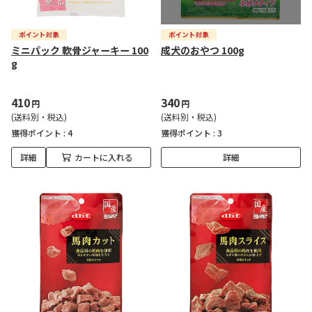
ミニパック 軟骨ジャーキー 100
成犬のおやつ 100g
g
410
340
円
円
(送料別・税込)
(送料別・税込)
獲得ポイント :
4
獲得ポイント :
3
詳細
カートに入れる
詳細