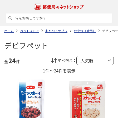
ホーム
ペットストア
おやつ・サプリ
おやつ（犬用）
デビフペッ
デビフペット
24
並べ替え：
全
件
1件～24件を表示