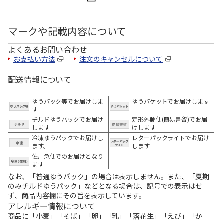
マークや記載内容について
よくあるお問い合わせ
お支払い方法
注文のキャンセルについて
配送情報について
ゆうパック等でお届けしま
ゆうパケットでお届けします
す
チルドゆうパックでお届け
定形外郵便(簡易書留)でお届
します
けします
冷凍ゆうパックでお届けし
レターパックライトでお届け
ます。
します
佐川急便でのお届けとなり
ます
なお、「普通ゆうパック」の場合は表示しません。また、「夏期
のみチルドゆうパック」などとなる場合は、記号での表示はせ
ず、商品内容欄にその旨を表示しています。
アレルギー情報について
商品に「小麦」「そば」「卵」「乳」「落花生」「えび」「か