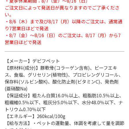
・夏季休業期間：8/7（金）～8/16（日）
ご注文日によって発送日が異なりますのでご了承くださ
い。
・8/6（木）まで及び8/17（月）以降のご注文は、通常通
り7営業日ほどで発送
・8/7（金）～8/16（日）のご注文は、8/17（月）から7
営業日ほどで発送
【メーカー】デビフペット
【原材料(成分)】豚軟骨(コラーゲン含有)、ビーフエキ
ス、食塩、グリセリン(植物性)、プロピレングリコール、
保存料(ソルビン酸K)、酸化防止剤(ビタミンC)、発色剤
(亜硝酸Na)
【保証成分】粗たん白質16.0％以上、粗脂肪10.5％以上、
粗繊維0.5％以下、粗灰分5.0％以下、水分48.0％以下、ナ
トリウム0.70％以下
【エネルギー】260kcal/100g
【給与方法】・ペットの運動量、体調を考慮して量を調節