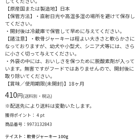
してください。
【原産国または製造地】日本
【保管方法】・直射日光や高温多湿の場所を避けて保存し
てください。
・開封後は冷蔵庫で保管して早めに与えてください。
【諸注意】・軟骨ジャーキーは程よい大きさと軟らかさに
なっておりますが、幼犬や小型犬、シニア犬等には、さら
に小さく切って与えてください。
・外袋の中には、おいしさを保つために脱酸素剤が入って
います。無害ですがフードではありませんので、開封後に
取り除いてください。
【賞味／使用期限(未開封)】18ヶ月
410
円
(送料別・税込)
※配送先により送料は変動いたします。
獲得ポイント： 4 pt
商品番号
9973132843
テイスト：軟骨ジャーキー 100g