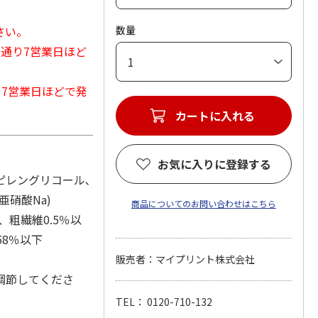
さい。
数量
常通り7営業日ほど
から7営業日ほどで発
カートに入れる
お気に入りに登録する
ロピレングリコール､
亜硝酸Na)
商品についてのお問い合わせはこちら
、粗繊維0.5％以
58％以下
販売者：マイプリント株式会社
調節してくださ
TEL： 0120-710-132