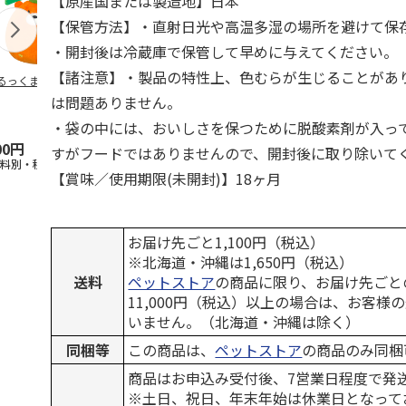
【原産国または製造地】日本
【保管方法】・直射日光や高温多湿の場所を避けて保
・開封後は冷蔵庫で保管して早めに与えてください。
【諸注意】・製品の特性上、色むらが生じることがあ
るっくま みかん
デオトイレ 飛び散
獣医師開発 ニオイ
無添加良品 
らない消臭・抗菌サ
をとる砂専用 猫ト
ムデンタルコ
は問題ありません。
ンド 4L
イレ ナチュラルグ
ぐるぐるボー
レー
…
・袋の中には、おいしさを保つために脱酸素剤が入っ
00円
1,320円
1,550円
470円
すがフードではありませんので、開封後に取り除いて
送料別・税込)
(送料別・税込)
(送料別・税込)
(送料別・税込
【賞味／使用期限(未開封)】18ヶ月
お届け先ごと1,100円（税込）
※北海道・沖縄は1,650円（税込）
送料
ペットストア
の商品に限り、お届け先ごと
11,000円（税込）以上の場合は、お客様
いません。（北海道・沖縄は除く）
同梱等
この商品は、
ペットストア
の商品のみ同梱
商品はお申込み受付後、7営業日程度で発
※土日、祝日、年末年始は休業日となって