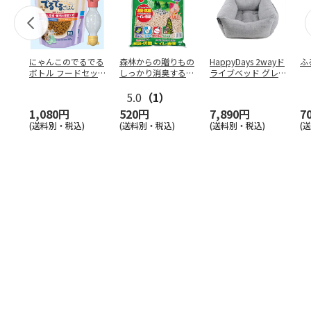
にゃんこのでるでる
森林からの贈りもの
HappyDays 2wayド
ふ
ボトル フードセッ
しっかり消臭するひ
ライブベッド グレ
ト
のきの猫砂 7L
ー
5.0
（1）
1,080円
520円
7,890円
7
(送料別・税込)
(送料別・税込)
(送料別・税込)
(