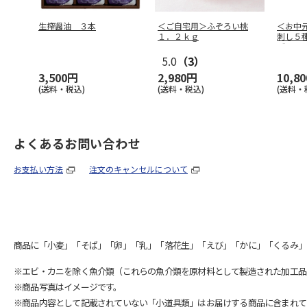
生搾醤油 ３本
＜ご自宅用＞ふぞろい桃
＜お中
１．２ｋｇ
刺し５
バラ
5.0
（3）
3,500円
2,980円
10,8
(送料・税込)
(送料・税込)
(送料・
よくあるお問い合わせ
お支払い方法
注文のキャンセルについて
商品に「小麦」「そば」「卵」「乳」「落花生」「えび」「かに」「くるみ」
※エビ・カニを除く魚介類（これらの魚介類を原材料として製造された加工品
※商品写真はイメージです。
※商品内容として記載されていない「小道具類」はお届けする商品に含まれて