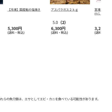
【冷凍】国産鮎の塩焼き
アスパラガス２ｋｇ
宮滝ぽん酢
ｍｌ ３本
5.0
（2）
5,300円
6,300円
3,200円
(送料・税込)
(送料・税込)
(送料・税込)
れらの魚介類は、エサとしてエビ・カニを食べている可能性があります。