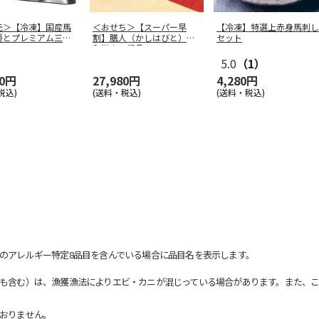
元＞【冷凍】国産馬
＜おせち＞【スーパー早
【冷凍】特選上赤身馬刺し
種とプレミアム三角
割】膳人（かしはびと）
セット
和洋中三段重
5.0
（1）
00円
27,980円
4,280円
税込)
(送料・税込)
(送料・税込)
のアレルギー特定8品目を含んでいる場合に品目名を表示します。
も含む）は、漁獲漁法によりエビ・カニが混じっている場合があります。また、こ
おりません。