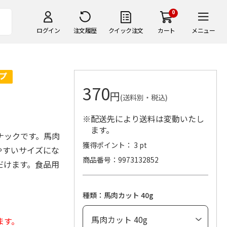
0
ログイン
注文履歴
クイック注文
カート
メニュー
370
円
(送料別・税込)
※配送先により送料は変動いたし
ます。
ナックです。馬肉
獲得ポイント： 3 pt
やすいサイズにな
商品番号
9973132852
だけます。食品用
種類：馬肉カット 40g
ます。