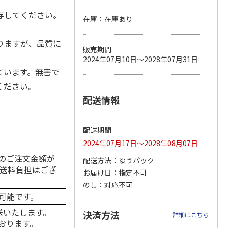
存してください。
在庫：在庫あり
りますが、品質に
カムカ
銀のスプーン パウ
ペット線香 虹のか
CIAO 香り立つクラ
販売期間
ーン
チ 健康に育つ子ね
なた フルーティフ
ンキー ちゅ～る和
2024年07月10日～2028年07月31日
ン型 S
こ用 まぐろ・かつ
ローラルの香り
えBOX とりささ
…
おに
…
ています。無害で
120円
590円
380円
ください。
)
(送料別・税込)
(送料別・税込)
(送料別・税込)
配送情報
配送期間
2024年07月17日～2028年08月07日
のご注文金額が
配送方法
ゆうパック
の送料負担はござ
お届け日
指定不可
のし
対応不可
可能です。
送いたします。
決済方法
詳細はこちら
おります。