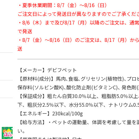
・夏季休業期間：8/7（金）～8/16（日）
ご注文日によって発送日が異なりますのでご了承くだ
・8/6（木）まで及び8/17（月）以降のご注文は、通
で発送
・8/7（金）～8/16（日）のご注文は、8/17（月）
送
【メーカー】デビフペット
【原材料(成分)】馬肉､食塩､グリセリン(植物性)､プ
保存料(ソルビン酸K)､酸化防止剤(ビタミンC)､ 発色剤(
【保証成分】粗たん白質30.0％以上、粗脂肪5.0％以上
下、粗灰分2.5％以下、水分55.0％以下、ナトリウム0.
【エネルギー】230kcal/100g
【給与方法】・ペットの運動量、体調を考慮して量を
い。