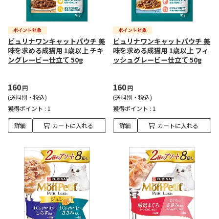
ピュリナワンキャットパウチ 美
ピュリナワンキャットパウチ 美
味を求める成猫用 1歳以上 チキ
味を求める成猫用 1歳以上 フィ
ングレービー仕立て 50g
ッシュグレービー仕立て 50g
160
160
円
円
(送料別・税込)
(送料別・税込)
獲得ポイント :
1
獲得ポイント :
1
詳細
カートに入れる
詳細
カートに入れる