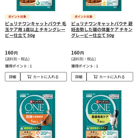
ピュリナワンキャットパウチ 毛
ピュリナワンキャットパウチ 避
玉ケア用 1歳以上 チキングレー
妊去勢した猫の体重ケア チキン
ビー仕立て 50g
グレービー仕立て 50g
160
160
円
円
(送料別・税込)
(送料別・税込)
獲得ポイント :
1
獲得ポイント :
1
詳細
カートに入れる
詳細
カートに入れる