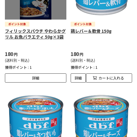
フィリックスパウチ やわらかグ
鶏レバー＆軟骨 150g
リル お魚バラエティ 50g×3袋
180
180
円
円
(送料別・税込)
(送料別・税込)
獲得ポイント :
1
獲得ポイント :
1
詳細
詳細
カートに入れる