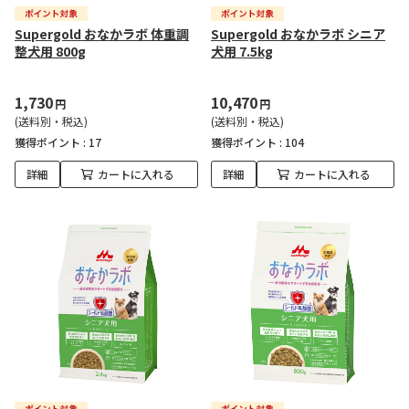
Supergold おなかラボ 体重調
Supergold おなかラボ シニア
整犬用 800g
犬用 7.5kg
1,730
10,470
円
円
(送料別・税込)
(送料別・税込)
獲得ポイント :
17
獲得ポイント :
104
詳細
カートに入れる
詳細
カートに入れる