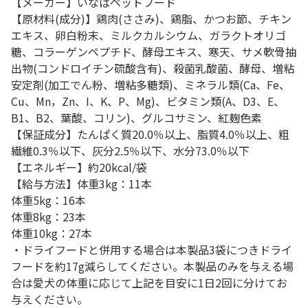
【メーカー】いなばペットフード
【原材料(成分)】鶏肉(ささみ)、鶏脂、かつお節、チキン
エキス、卵白粉末、ミルクカルシウム、ガラクトオリゴ
糖、コラーゲンペプチド、酵母エキス、寒天、サメ軟骨抽
出物(コンドロイチン硫酸含有)、殺菌乳酸菌、酵母、増粘
安定剤(加工でん粉、増粘多糖類)、ミネラル類(Ca、Fe、
Cu、Mn，Zn、I、K、P、Mg)、ビタミン類(A、D3、E、
B1、B2、葉酸、コリン)、グルコサミン、紅麹色素
【保証成分】たんぱく質20.0％以上、脂質4.0％以上、粗
繊維0.3％以下、灰分2.5％以下、水分73.0％以下
【エネルギー】約20kcal/袋
【給与方法】体重3kg：11本
体重5kg：16本
体重8kg：23本
体重10kg：27本
・ドライフードと併用する場合は本製品3袋につきドライ
フードを約17g減らしてください。本製品のみを与える場
合は愛犬の体重に応じて上記を目安に1日2回に分けてお
与えください。