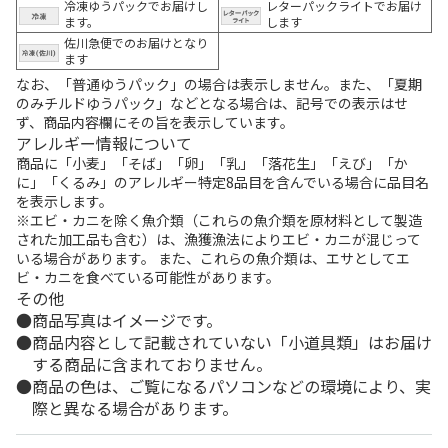
冷凍ゆうパックでお届けし
レターパックライトでお届け
ます。
します
佐川急便でのお届けとなり
ます
なお、「普通ゆうパック」の場合は表示しません。また、「夏期
のみチルドゆうパック」などとなる場合は、記号での表示はせ
ず、商品内容欄にその旨を表示しています。
アレルギー情報について
商品に「小麦」「そば」「卵」「乳」「落花生」「えび」「か
に」「くるみ」のアレルギー特定8品目を含んでいる場合に品目名
を表示します。
※エビ・カニを除く魚介類（これらの魚介類を原材料として製造
された加工品も含む）は、漁獲漁法によりエビ・カニが混じって
いる場合があります。 また、これらの魚介類は、エサとしてエ
ビ・カニを食べている可能性があります。
その他
商品写真はイメージです。
商品内容として記載されていない「小道具類」はお届け
する商品に含まれておりません。
商品の色は、ご覧になるパソコンなどの環境により、実
際と異なる場合があります。