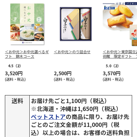
＜お中元＞お中元選べるギ
＜お中元＞のり詰合せ
＜お中元＞東京国立
フト 錦木コース
術館 限定ギフト 
リ・シャルパンティ
魚二匹 フィナンシ
4.5
（2）
5.0
（2）
ドレーヌ詰合せ（東
3,520円
2,500円
3,570円
版）
(送料・税込)
(送料・税込)
(送料・税込)
送料
お届け先ごと1,100円（税込）
※北海道・沖縄は1,650円（税込）
ペットストア
の商品に限り、お届け先
ごとのご注文金額が11,000円（税
込）以上の場合は、お客様の送料負担