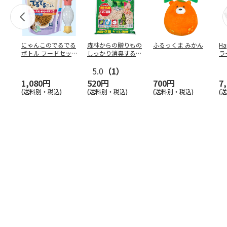
にゃんこのでるでる
森林からの贈りもの
ふるっくま みかん
Ha
ボトル フードセッ
しっかり消臭するひ
ラ
ト
のきの猫砂 7L
ー
5.0
（1）
1,080円
520円
700円
7
(送料別・税込)
(送料別・税込)
(送料別・税込)
(