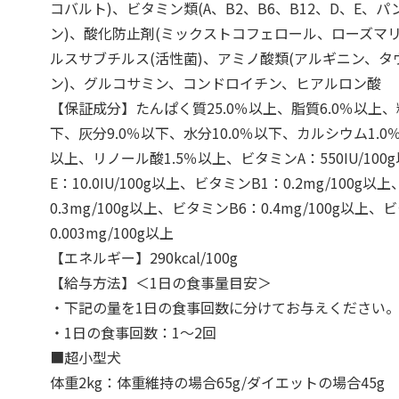
コバルト)、ビタミン類(A、B2、B6、B12、D、E、
ン)、酸化防止剤(ミックストコフェロール、ローズマ
ルスサブチルス(活性菌)、アミノ酸類(アルギニン、タ
ン)、グルコサミン、コンドロイチン、ヒアルロン酸
【保証成分】たんぱく質25.0％以上、脂質6.0％以上、
下、灰分9.0％以下、水分10.0％以下、カルシウム1.0
以上、リノール酸1.5％以上、ビタミンA：550IU/10
E：10.0IU/100g以上、ビタミンB1：0.2mg/100g
0.3mg/100g以上、ビタミンB6：0.4mg/100g以上、
0.003mg/100g以上
【エネルギー】290kcal/100g
【給与方法】＜1日の食事量目安＞
・下記の量を1日の食事回数に分けてお与えください
・1日の食事回数：1～2回
■超小型犬
体重2kg：体重維持の場合65g/ダイエットの場合45g