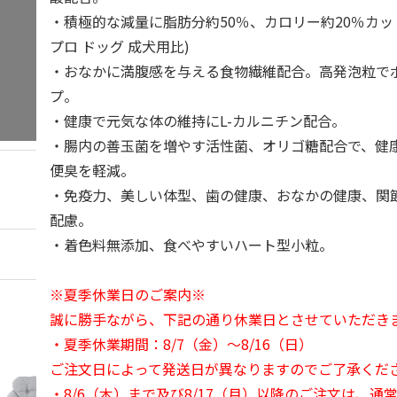
・積極的な減量に脂肪分約50％、カロリー約20％カッ
プロ ドッグ 成犬用比)
・おなかに満腹感を与える食物繊維配合。高発泡粒で
プ。
・健康で元気な体の維持にL-カルニチン配合。
・腸内の善玉菌を増やす活性菌、オリゴ糖配合で、健
便臭を軽減。
・免疫力、美しい体型、歯の健康、おなかの健康、関
配慮。
・着色料無添加、食べやすいハート型小粒。
※夏季休業日のご案内※
誠に勝手ながら、下記の通り休業日とさせていただき
・夏季休業期間：8/7（金）～8/16（日）
ご注文日によって発送日が異なりますのでご了承くだ
・8/6（木）まで及び8/17（月）以降のご注文は、通