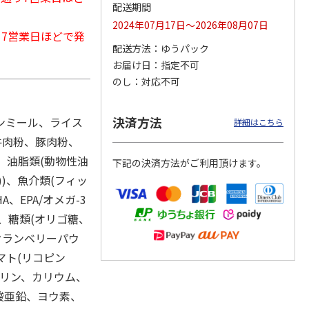
配送期間
2024年07月17日～2026年08月07日
から7営業日ほどで発
配送方法
ゆうパック
カムカ
銀のスプーン パウ
ペット線香 虹のか
CIAO 香り立つクラ
お届け日
指定不可
ーン
チ 健康に育つ子ね
なた フルーティフ
ンキー ちゅ～る和
のし
対応不可
ン型 S
こ用 まぐろ・かつ
ローラルの香り
えBOX とりささ
…
おに
…
120円
590円
380円
決済方法
ンミール、ライス
詳細はこちら
)
(送料別・税込)
(送料別・税込)
(送料別・税込)
牛肉粉、豚肉粉、
、油脂類(動物性油
下記の決済方法がご利用頂けます。
)、魚介類(フィッ
EPA/オメガ-3
ン、糖類(オリゴ糖、
クランベリーパウ
マト(リコピン
、リン、カリウム、
酸亜鉛、ヨウ素、