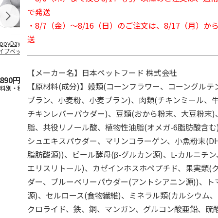
で発送
・8/7（金）～8/16（日）のご注文は、8/17（月）
送
ppyDays 2wayド
獣医師開発 ニオイ
デオトイレ 飛び散
無添加良品 
イブベッド グレ
をとる砂専用 猫ト
らない消臭・抗菌サ
ムデンタルコ
イレ ナチュラルグ
ンド 4L
ぐるぐるボー
レー
…
【メーカー名】日本ペットフード 株式会社
,890円
1,550円
1,320円
470円
【原材料(成分)】穀類(コーンフラワー、コーングルテ
送料別・税込)
(送料別・税込)
(送料別・税込)
(送料別・税込
ブラン、小麦粉、小麦ブラン)、肉類(チキンミール、
チキンレバーパウダー)、豆類(おから粉末、大豆粉末)
脂、共役リノール酸、植物性油脂(オメガ-6脂肪酸含む)
シュエキスパウダー、マリンコラーゲン、小魚粉末(DHA、
脂肪酸源))、ビール酵母(β-グルカン源)、L-カルニチ
エリスリトール)、カゼインホスホペプチド、果実類(
ダー、ブルーベリーパウダー(アントシアニン源))、ト
源)、セルロース(食物繊維)、ミネラル類(カルシウム
クロライド、鉄、銅、マンガン、グルコン酸亜鉛、硫