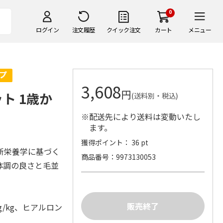
0
ログイン
注文履歴
クイック注文
カート
メニュー
3,608
円
ト 1歳か
(送料別・税込)
※配送先により送料は変動いたし
ます。
獲得ポイント： 36 pt
新栄養学に基づく
商品番号
9973130053
体調の良さと毛並
/kg、ヒアルロン