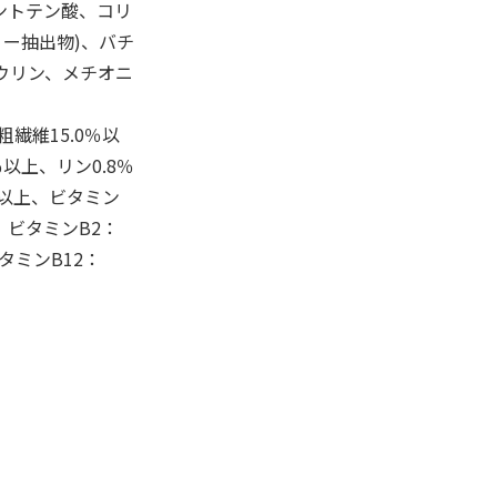
パントテン酸、コリ
リー抽出物)、バチ
ウリン、メチオニ
粗繊維15.0％以
％以上、リン0.8％
0g以上、ビタミン
以上、ビタミンB2：
ビタミンB12：
。