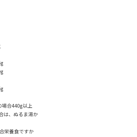
g
g
g
g
場合440g以上
合は、ぬるま湯か
総合栄養食ですか