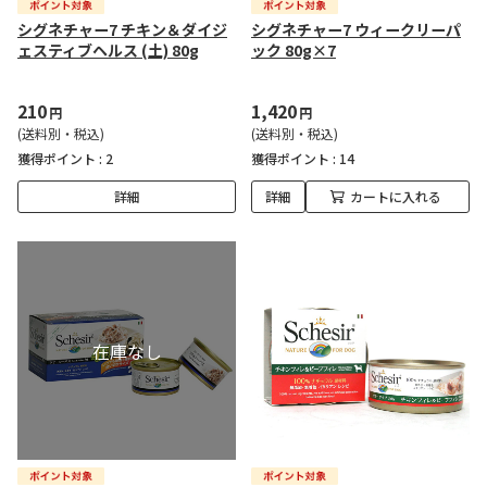
シグネチャー7 チキン＆ダイジ
シグネチャー7 ウィークリーパ
ェスティブヘルス (土) 80g
ック 80g×7
210
1,420
円
円
(送料別・税込)
(送料別・税込)
獲得ポイント :
2
獲得ポイント :
14
詳細
詳細
カートに入れる