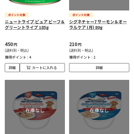
ニュートライプ ピュア ビーフ＆
シグネチャー7 サーモン＆オー
グリーントライプ 185g
ラルケア (月) 80g
450
210
円
円
(送料別・税込)
(送料別・税込)
獲得ポイント :
4
獲得ポイント :
2
詳細
カートに入れる
詳細