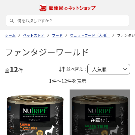
ホーム
ペットストア
フード
ウェットフード（犬用）
ファンタジ
ファンタジーワールド
12
並べ替え：
全
件
1件～12件を表示