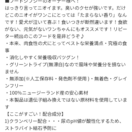
■フードジプシーのオーナー様へ！
はっきり言ってニオイます。臭いのクセが強いです。だけ
どこのニオイがワンこにとっては「たまらない香り」なん
です！愛犬が泣いて喜ぶ！食いつきが断然違います！食欲
がない、元気がないワンちゃんにもオススメです！リピー
ター続出のこのフードを是非どうぞ♪
・本来、肉食性の犬にとってベストな栄養満点・究極の食
事
・消化しやすく栄養吸収バツグン！
・グリーントライプ(無漂白)なので風味や栄養分を損ない
ません
・無添加(※人工保存料・発色剤不使用 )・無着色・グレイ
ンフリー
・100％ニュージーランド産の安心素材
・本製品は遺伝子組み換えではない原材料を使用していま
す
【ここがすごい！配合成分】
1)クランベリー配合・・・尿のpH値が酸性化するため、
ストラバイト結石予防に