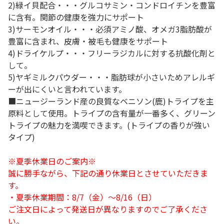
2)緑イ貝配合・・・グルコサミン・コンドロイチンを豊富
に含有。関節の健康を強力にサポート
3)サーモンオイル・・・必須アミノ酸、オメガ3脂肪酸が
豊富に含まれ、皮膚・被毛も健康をサポート
4)ドライケルプ・・・フリーラジカルに対する抗酸化剤と
して。
5)ヤギミルクパウダー・・・脂肪球が小さいためアレルギ
ーが出にくいと言われています。
■ニュージーランド産の良質なベニソン(鹿)トライプを主
原料として使用。トライプの含有量が一番多く、グリーン
トライプの魅力を満喫できます。(トライプの香りが強い
タイプ)
※夏季休業日のご案内※
誠に勝手ながら、下記の通り休業日とさせていただきま
す。
・夏季休業期間：8/7（金）～8/16（日）
ご注文日によって発送日が異なりますのでご了承くださ
い。