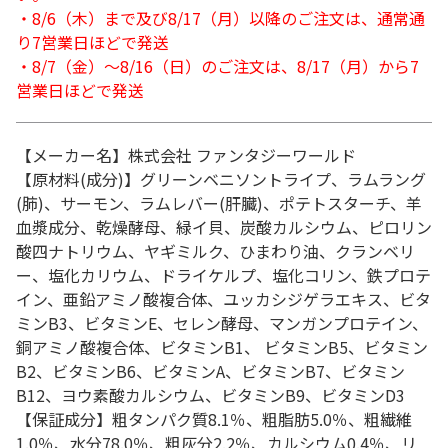
・8/6（木）まで及び8/17（月）以降のご注文は、通常通
り7営業日ほどで発送
・8/7（金）～8/16（日）のご注文は、8/17（月）から7
営業日ほどで発送
【メーカー名】株式会社 ファンタジーワールド
【原材料(成分)】グリーンベニソントライプ、ラムラング
(肺)、サーモン、ラムレバー(肝臓)、ポテトスターチ、羊
血漿成分、乾燥酵母、緑イ貝、炭酸カルシウム、ピロリン
酸四ナトリウム、ヤギミルク、ひまわり油、クランベリ
ー、塩化カリウム、ドライケルプ、塩化コリン、鉄プロテ
イン、亜鉛アミノ酸複合体、ユッカシジゲラエキス、ビタ
ミンB3、ビタミンE、セレン酵母、マンガンプロテイン、
銅アミノ酸複合体、ビタミンB1、 ビタミンB5、ビタミン
B2、ビタミンB6、ビタミンA、ビタミンB7、ビタミン
B12、ヨウ素酸カルシウム、ビタミンB9、ビタミンD3
【保証成分】粗タンパク質8.1％、粗脂肪5.0％、粗繊維
1.0％、水分78.0％、粗灰分2.2％、カルシウム0.4％、リ