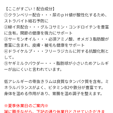
【ここがすごい！配合成分】
①クランベリー配合・・・尿のｐＨ値が酸性化するため、
ストラバイト結石予防に
②緑イ貝配合・・・グルコサミン・コンドロイチンを豊富
に含有。関節の健康を強力にサポート
③サーモンオイル・・・必須アミノ酸、オメガ３脂肪酸が
豊富に含まれ、皮膚・被毛も健康をサポート
④ドライケルプ・・・フリーラジカルに対する抗酸化剤と
して。
⑤ヤギミルクパウダー・・・脂肪球が小さいためアレルギ
ーが出にくいと言われています。
低アレルギーの骨抜きラムは良質なタンパク質を含有。ミ
ネラルバランスがよく、ビタミンB2や鉄分が豊富です。
身体を温める作用があり、胃腸を温め調子を整えます。
※夏季休業日のご案内※
誠に勝手ながら、下記の通り休業日とさせていただきま