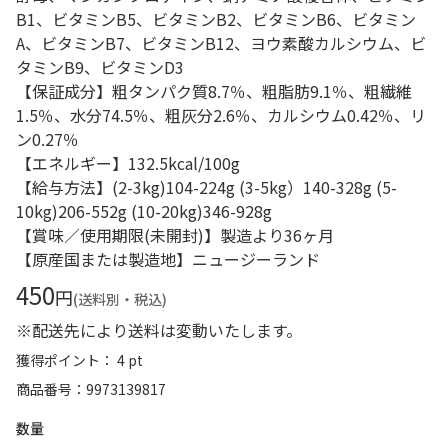
B1、ビタミンB5、ビタミンB2、ビタミンB6、ビタミン
A、ビタミンB7、ビタミンB12、ヨウ素酸カルシウム、ビ
タミンB9、ビタミンD3
【保証成分】粗タンパク質8.7％、粗脂肪9.1％、粗繊維
1.5％、水分74.5％、粗灰分2.6％、カルシウム0.42％、リ
ン0.27％
【エネルギー】132.5kcal/100g
【給与方法】(2-3kg)104-224g (3-5kg）140-328g (5-
10kg)206-552g (10-20kg)346-928g
【賞味／使用期限(未開封)】製造より36ヶ月
【原産国または製造地】ニュージーランド
450
円
(送料別・税込)
※配送先により送料は変動いたします。
獲得ポイント： 4 pt
商品番号
9973139817
数量