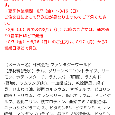
す。
・夏季休業期間：8/7（金）～8/16（日）
ご注文日によって発送日が異なりますのでご了承くださ
い。
・8/6（木）まで及び8/17（月）以降のご注文は、通常通
り7営業日ほどで発送
・8/7（金）～8/16（日）のご注文は、8/17（月）から7
営業日ほどで発送
【メーカー名】株式会社 ファンタジーワールド
【原材料(成分)】ラム、グリーンベニソントライプ、サー
モン、ポテトスターチ、ラムレバー(肝臓)、ラムキドニー
(腎臓)、ラムラング(肺)、羊血漿成分、乾燥酵母、緑イ
貝、ひまわり油、炭酸カルシウム、ヤギミルク、ピロリン
酸四ナトリウム、クランベリー、塩化カリウム、ドライケ
ルプ、塩化コリン、鉄プロティン、亜鉛アミノ酸複合体、
ユッカシジゲラエキス、ビタミンB3、ビタミンE、セレン
酵母、マンガンプロテイン、銅アミノ酸複合体、ビタミン