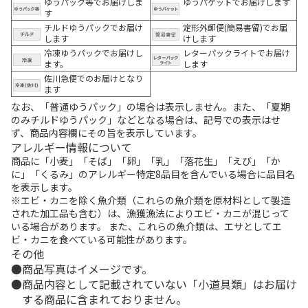
ゆうパック等でお届けしま
ゆうパケットでお届けします
す
チルドゆうパックでお届け
定形外郵便(簡易書留)でお届
します
けします
冷凍ゆうパックでお届けし
レターパックライトでお届け
ます。
します
佐川急便でのお届けとなり
ます
なお、「普通ゆうパック」の場合は表示しません。また、「夏期
のみチルドゆうパック」などとなる場合は、記号での表示はせ
ず、商品内容欄にその旨を表示しています。
アレルギー情報について
商品に「小麦」「そば」「卵」「乳」「落花生」「えび」「か
に」「くるみ」のアレルギー特定8品目を含んでいる場合に品目名
を表示します。
※エビ・カニを除く魚介類（これらの魚介類を原材料として製造
された加工品も含む）は、漁獲漁法によりエビ・カニが混じって
いる場合があります。 また、これらの魚介類は、エサとしてエ
ビ・カニを食べている可能性があります。
その他
商品写真はイメージです。
商品内容として記載されていない「小道具類」はお届け
する商品に含まれておりません。