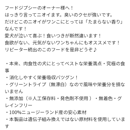
フードジプシーのオーナー様へ！
はっきり言ってニオイます。臭いのクセが強いです。
だけどこのニオイがワンこにとっては「たまらない香り」
なんです！
愛犬が泣いて喜ぶ！食いつきが断然違います！
食欲がない、元気がないワンちゃんにもオススメです！
リピーター続出のこのフードを是非どうぞ♪
・本来、肉食性の犬にとってベストな栄養満点・究極の食
事
・消化しやすく栄養吸収バツグン！
・グリーントライプ（無漂白）なので風味や栄養分を損な
いません
・無添加（※人工保存料・発色剤不使用 ）・無着色・グ
レインフリー
・100%ニュージーランド産の安心素材
・本製品は遺伝子組み換えではない原材料を使用していま
す