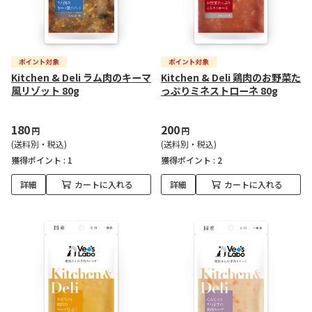
Kitchen & Deli ラム肉のキーマ
Kitchen & Deli 鶏肉のお野菜た
風リゾット 80g
っぷりミネストローネ 80g
180
200
円
円
(送料別・税込)
(送料別・税込)
獲得ポイント :
1
獲得ポイント :
2
詳細
カートに入れる
詳細
カートに入れる