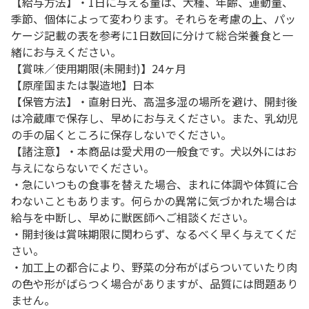
【給与方法】・1日に与える量は、犬種、年齢、運動量、
季節、個体によって変わります。それらを考慮の上、パッ
ケージ記載の表を参考に1日数回に分けて総合栄養食と一
緒にお与えください。
【賞味／使用期限(未開封)】24ヶ月
【原産国または製造地】日本
【保管方法】・直射日光、高温多湿の場所を避け、開封後
は冷蔵庫で保存し、早めにお与えください。また、乳幼児
の手の届くところに保存しないでください。
【諸注意】・本商品は愛犬用の一般食です。犬以外にはお
与えにならないでください。
・急にいつもの食事を替えた場合、まれに体調や体質に合
わないこともあります。何らかの異常に気づかれた場合は
給与を中断し、早めに獣医師へご相談ください。
・開封後は賞味期限に関わらず、なるべく早く与えてくだ
さい。
・加工上の都合により、野菜の分布がばらついていたり肉
の色や形がばらつく場合がありますが、品質には問題あり
ません。