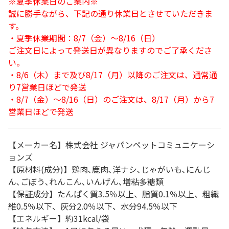
※夏季休業日のご案内※
誠に勝手ながら、下記の通り休業日とさせていただきま
す。
・夏季休業期間：8/7（金）～8/16（日）
ご注文日によって発送日が異なりますのでご了承くださ
い。
・8/6（木）まで及び8/17（月）以降のご注文は、通常通
り7営業日ほどで発送
・8/7（金）～8/16（日）のご注文は、8/17（月）から7
営業日ほどで発送
【メーカー名】株式会社 ジャパンペットコミュニケーシ
ョンズ
【原材料(成分)】鶏肉､鹿肉､洋ナシ､じゃがいも､にんじ
ん､ごぼう､れんこん､いんげん､増粘多糖類
【保証成分】たんぱく質3.5％以上、脂質0.1％以上、粗繊
維0.5％以下、灰分2.0％以下、水分94.5％以下
【エネルギー】約31kcal/袋