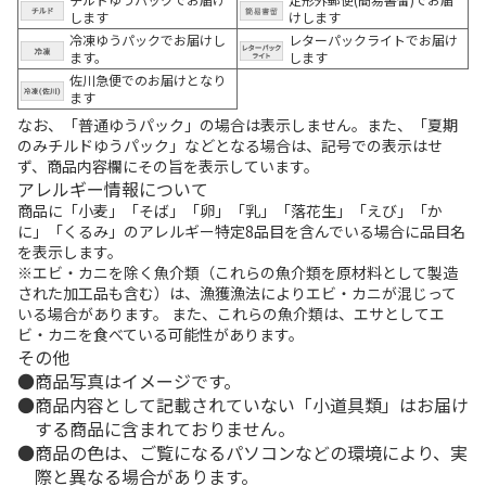
します
けします
冷凍ゆうパックでお届けし
レターパックライトでお届け
ます。
します
佐川急便でのお届けとなり
ます
なお、「普通ゆうパック」の場合は表示しません。また、「夏期
のみチルドゆうパック」などとなる場合は、記号での表示はせ
ず、商品内容欄にその旨を表示しています。
アレルギー情報について
商品に「小麦」「そば」「卵」「乳」「落花生」「えび」「か
に」「くるみ」のアレルギー特定8品目を含んでいる場合に品目名
を表示します。
※エビ・カニを除く魚介類（これらの魚介類を原材料として製造
された加工品も含む）は、漁獲漁法によりエビ・カニが混じって
いる場合があります。 また、これらの魚介類は、エサとしてエ
ビ・カニを食べている可能性があります。
その他
商品写真はイメージです。
商品内容として記載されていない「小道具類」はお届け
する商品に含まれておりません。
商品の色は、ご覧になるパソコンなどの環境により、実
際と異なる場合があります。