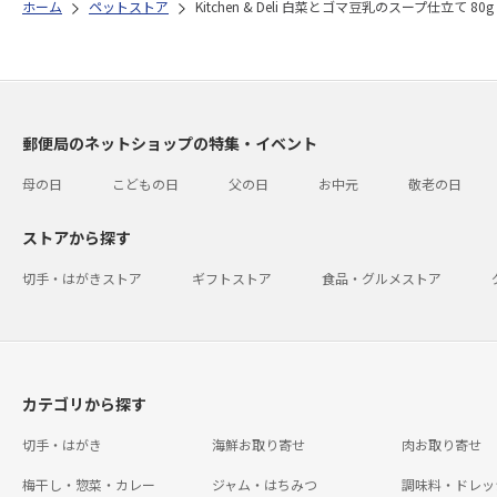
ホーム
ペットストア
Kitchen & Deli 白菜とゴマ豆乳のスープ仕立て 80g
郵便局のネットショップの特集・イベント
母の日
こどもの日
父の日
お中元
敬老の日
ストアから探す
切手・はがきストア
ギフトストア
食品・グルメストア
カテゴリから探す
切手・はがき
海鮮お取り寄せ
肉お取り寄せ
梅干し・惣菜・カレー
ジャム・はちみつ
調味料・ドレッ