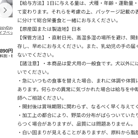
【給与方法】1日に与える量は、犬種・年齢・運動量
て変わります。それらを考慮の上、パッケージ記載の
に分けて総合栄養食と一緒にお与えください。
ppyDays 2wayド
獣医師開発 ニオイ
デオトイレ 飛び散
無添加良品 
【原産国または製造地】日本
イブベッド グレ
をとる砂専用 猫ト
らない消臭・抗菌サ
ムデンタルコ
【保管方法】・直射日光、高温多湿の場所を避け、開
イレ ナチュラルグ
ンド 4L
ぐるぐるボー
レー
…
存し、早めにお与えください。また、乳幼児の手の届
,890円
1,550円
1,320円
470円
ないでください。
送料別・税込)
(送料別・税込)
(送料別・税込)
(送料別・税込
【諸注意】・本商品は愛犬用の一般食です。犬以外に
いでください。
・急にいつもの食事を替えた場合、まれに体調や体質
あります。何らかの異常に気づかれた場合は給与を中
師へご相談ください。
・開封後は賞味期限に関わらず、なるべく早く与えて
・加工上の都合により、野菜の分布がばらついていた
らつく場合がありますが、品質には問題ありません。
・白い固まりが見えることがありますが、原料から脂