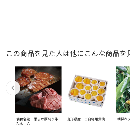
この商品を見た人は他にこんな商品を
仙台名物 柔らか厚切り牛
山形県産 ご自宅用黄桃
朝採れ
たん Ａ