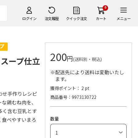
0
ログイン
注文履歴
クイック注文
カート
メニュー
200
円
乳のスープ仕立
(送料別・税込)
※配送先により送料は変動いたし
ます。
獲得ポイント： 2 pt
わせ手作りレシピ
商品番号
9973130722
ーな鶏むね肉を、
多く含む豆乳とす
数量
く食べやすいまろ