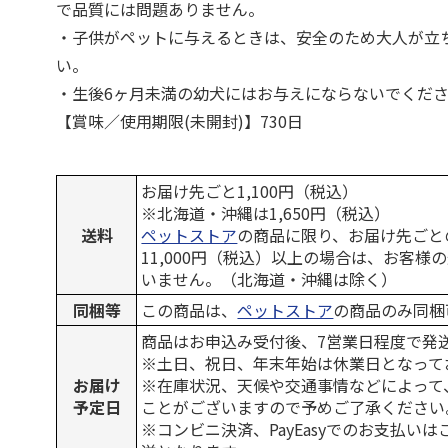
で品質には問題ありません。
・子供がペットに与えるときは、安全のため大人が立
い。
・生後6ヶ月未満の幼犬にはお与えにならないでくだ
【賞味／使用期限(未開封)】730日
お届け先ごと1,100円（税込）
※北海道・沖縄は1,650円（税込）
送料
ペットストア
の商品に限り、お届け先ごと
11,000円（税込）以上の場合は、お客様
いません。（北海道・沖縄は除く）
同梱等
この商品は、
ペットストア
の商品のみ同梱
商品はお申込み受付後、7営業日程度で発
※土日、祝日、年末年始は休業日となって
お届け
※在庫状況、天候や交通事情などによって
予定日
ことがございますので予めご了承ください
※コンビニ決済、PayEasyでのお支払い