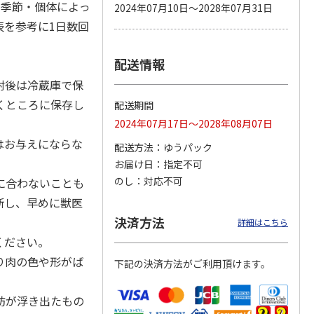
・季節・個体によっ
2024年07月10日～2028年07月31日
表を参考に1日数回
配送情報
カムカ
銀のスプーン パウ
ペット線香 虹のか
CIAO 香り立つクラ
ーン
チ 健康に育つ子ね
なた フルーティフ
ンキー ちゅ～る和
封後は冷蔵庫で保
ン型 S
こ用 まぐろ・かつ
ローラルの香り
えBOX とりささ
…
おに
…
くところに保存し
配送期間
120円
590円
380円
2024年07月17日～2028年08月07日
)
(送料別・税込)
(送料別・税込)
(送料別・税込)
はお与えにならな
配送方法
ゆうパック
お届け日
指定不可
のし
対応不可
に合わないことも
断し、早めに獣医
決済方法
詳細はこちら
ください。
り肉の色や形がば
下記の決済方法がご利用頂けます。
肪が浮き出たもの