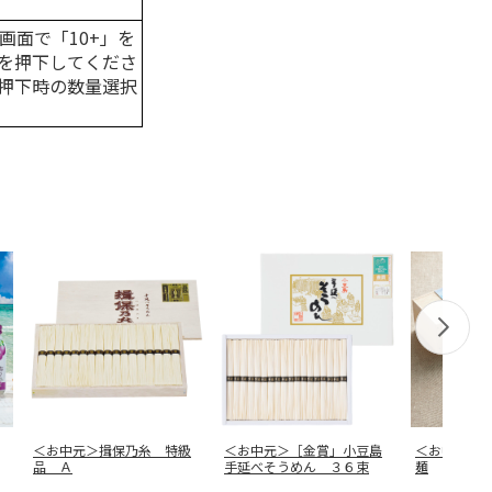
画面で「10+」を
を押下してくださ
押下時の数量選択
＜お中元＞揖保乃糸 特級
＜お中元＞［金賞」小豆島
＜お中元＞
品 Ａ
手延べそうめん ３６束
麺