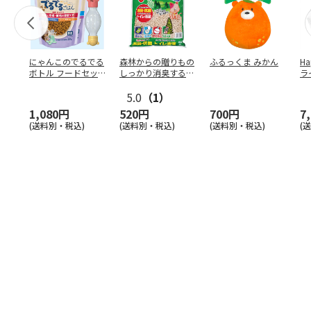
にゃんこのでるでる
森林からの贈りもの
ふるっくま みかん
Ha
ボトル フードセッ
しっかり消臭するひ
ラ
ト
のきの猫砂 7L
ー
5.0
（1）
1,080円
520円
700円
7
(送料別・税込)
(送料別・税込)
(送料別・税込)
(