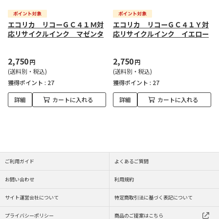
エコリカ リコーＧＣ４１Ｍ対
エコリカ リコーＧＣ４１Ｙ対
応リサイクルインク マゼンタ
応リサイクルインク イエロー
2,750
2,750
円
円
(送料別・税込)
(送料別・税込)
獲得ポイント :
27
獲得ポイント :
27
詳細
カートに入れる
詳細
カートに入れる
ご利用ガイド
よくあるご質問
お問い合わせ
利用規約
サイト運営会社について
特定商取引法に基づく表記について
プライバシーポリシー
商品のご提案はこちら