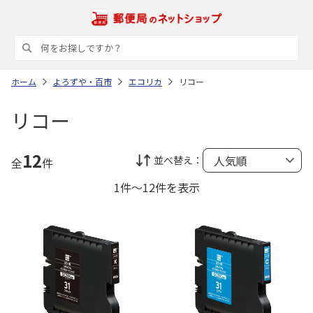
ホーム
よろずや・百市
エコリカ
リコー
リコー
12
並べ替え：
全
件
1件～12件を表示