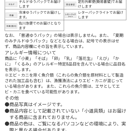
チルドゆうパックでお届け
定形外郵便(簡易書留)でお届
します
けします
冷凍ゆうパックでお届けし
レターパックライトでお届け
ます。
します
佐川急便でのお届けとなり
ます
なお、「普通ゆうパック」の場合は表示しません。また、「夏期
のみチルドゆうパック」などとなる場合は、記号での表示はせ
ず、商品内容欄にその旨を表示しています。
アレルギー情報について
商品に「小麦」「そば」「卵」「乳」「落花生」「えび」「か
に」「くるみ」のアレルギー特定8品目を含んでいる場合に品目名
を表示します。
※エビ・カニを除く魚介類（これらの魚介類を原材料として製造
された加工品も含む）は、漁獲漁法によりエビ・カニが混じって
いる場合があります。 また、これらの魚介類は、エサとしてエ
ビ・カニを食べている可能性があります。
その他
商品写真はイメージです。
商品内容として記載されていない「小道具類」はお届け
する商品に含まれておりません。
商品の色は、ご覧になるパソコンなどの環境により、実
際と異なる場合があります。