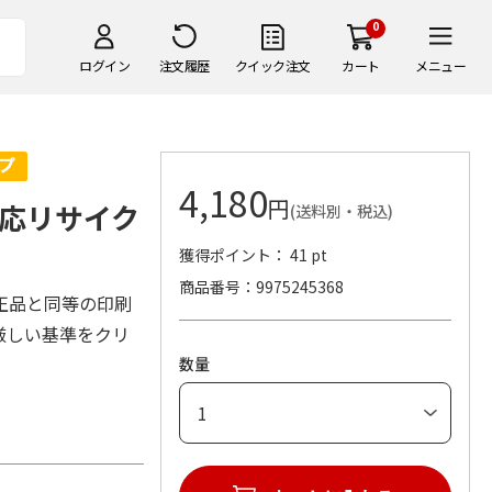
0
ログイン
注文履歴
クイック注文
カート
メニュー
4,180
円
応リサイク
(送料別・税込)
獲得ポイント： 41 pt
商品番号
9975245368
正品と同等の印刷
厳しい基準をクリ
数量