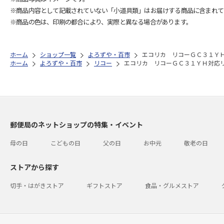
※商品内容として記載されていない「小道具類」はお届けする商品に含まれて
※商品の色は、印刷の都合により、実際と異なる場合があります。
ホーム
ショップ一覧
よろずや・百市
エコリカ リコーＧＣ３１Ｙ
ホーム
よろずや・百市
リコー
エコリカ リコーＧＣ３１ＹＨ対応
郵便局のネットショップの特集・イベント
母の日
こどもの日
父の日
お中元
敬老の日
ストアから探す
切手・はがきストア
ギフトストア
食品・グルメストア