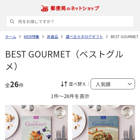
ホーム
WEB特集
非食品
選べるカタログギフト
BEST GOURM
BEST GOURMET（ベストグル
メ）
26
並べ替え：
全
件
1件～26件を表示