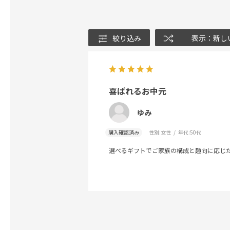
絞り込み
表示：新し
喜ばれるお中元
ゆみ
購入確認済み
性別:
女性
年代:
50代
選べるギフトでご家族の構成と趣向に応じ