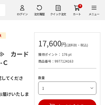
0
ログイン
注文履歴
クイック注文
カート
メニュー
17,600
円
(送料別・税込)
) ≫ カード
獲得ポイント： 176 pt
-Ｃ
商品番号
9977124163
認してくださ
数量
お届けいたしま