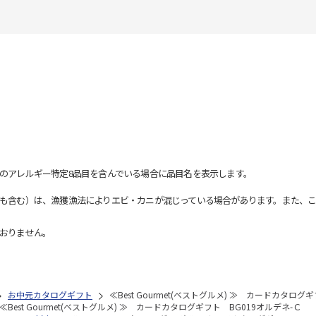
のアレルギー特定8品目を含んでいる場合に品目名を表示します。
も含む）は、漁獲漁法によりエビ・カニが混じっている場合があります。また、こ
おりません。
お中元カタログギフト
≪Best Gourmet(ベストグルメ) ≫ カードカタログ
≪Best Gourmet(ベストグルメ) ≫ カードカタログギフト BG019オルデネ-Ｃ