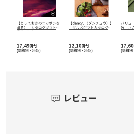
【とっておきのニッポンを
【dancyu（ダンチュウ）】
バリュー
贈る】 カタログギフト
グルメギフトカタログ C
波 さ
恵吹（えふ
…
B
17,490円
12,100円
17,6
(送料別・税込)
(送料別・税込)
(送料別
レビュー