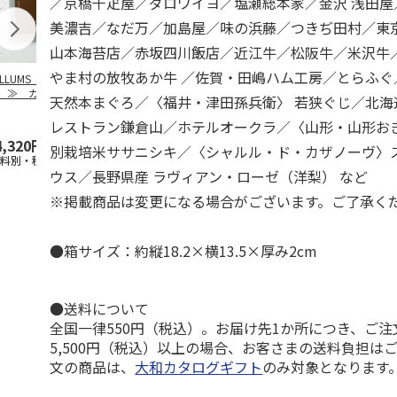
／京橋千疋屋／ダロワイヨ／塩瀬総本家／金沢 浅田屋
美濃吉／なだ万／加島屋／味の浜藤／つきぢ田村／東
山本海苔店／赤坂四川飯店／近江牛／松阪牛／米沢牛
やま村の放牧あか牛 ／佐賀・田嶋ハム工房／とらふぐ
ILLUMS（イルム
【とっておきのニッ
TIMEBook(R)
【とっておき
）≫ カタログギ
ポンを贈る】 カタ
Premium Premium
ポンを贈る】
天然本まぐろ／〈福井・津田孫兵衛〉 若狭ぐじ／北海
ト ロイヤル
ログギフト 栄（さ
S
…
ログギフト 
かえ
…
た）
レストラン鎌倉山／ホテルオークラ／〈山形・山形おき
4,320円
4,290円
60,500円
6,490円
別栽培米ササニシキ／〈シャルル・ド・カザノーヴ〉
送料別・税込)
(送料別・税込)
(送料別・税込)
(送料別・税込
ウス／長野県産 ラヴィアン・ローゼ（洋梨） など
※掲載商品は変更になる場合がございます。ご了承く
●箱サイズ：約縦18.2×横13.5×厚み2cm
●送料について
全国一律550円（税込）。お届け先1か所につき、ご
5,500円（税込）以上の場合、お客さまの送料負担は
文の商品は、
大和カタログギフト
のみ対象となります