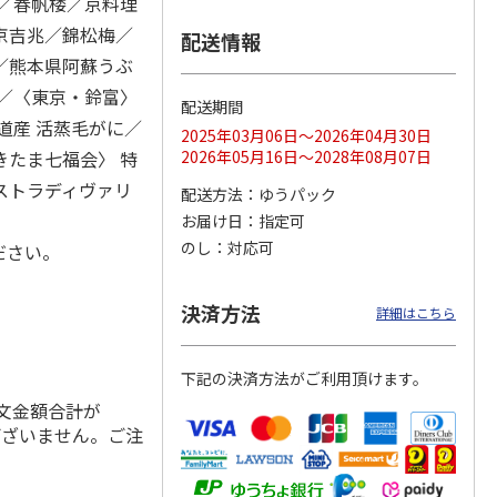
／春帆楼／京料理
京吉兆／錦松梅／
配送情報
／熊本県阿蘇うぶ
／〈東京・鈴富〉
のニッ
TIMEBook(R)
【とっておきのニッ
≪Mistral(ミストラ
配送期間
 カタ
Premium Luxury
ポンを贈る】 カタ
ル)≫ カードカタ
道産 活蒸毛がに／
2025年03月06日～2026年04月30日
詩（う
Sp
…
ログギフト 弥（あ
ログギフト ソ
…
5.0
（1）
まね
…
たま七福会〉 特
2026年05月16日～2028年08月07日
108,900円
5,390円
3,080円
ストラディヴァリ
配送方法
ゆうパック
)
(送料別・税込)
(送料別・税込)
(送料別・税込)
お届け日
指定可
のし
対応可
ださい。
決済方法
詳細はこちら
下記の決済方法がご利用頂けます。
注文金額合計が
ございません。ご注
。