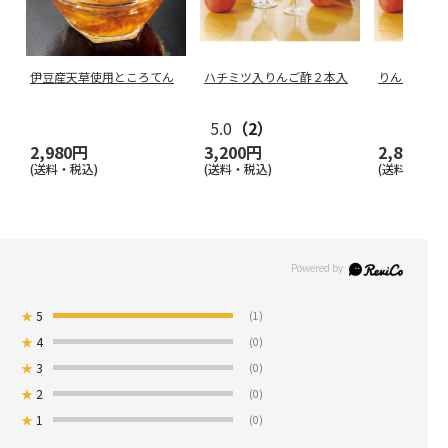
伊豆産天草使用ところてん
ハチミツ入りんご酢２本入
りんご酢セ
5.0
（2）
2,980円
3,200円
2,800円
(送料・税込)
(送料・税込)
(送料・税込)
★
5
(1)
★
4
(0)
★
3
(0)
★
2
(0)
★
1
(0)