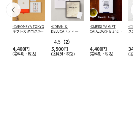
≪AKOMEYA TOKYO
≪DEAN ＆
≪MEIDI-YA GIFT
≪
ギフトカタログ≫
DELUCA（ディーン
CATALOG≫ Blanc
…
ス
だいち
＆デルーカ）≫ カ
フ
タ
4.5
…
（2）
4,400円
5,500円
4,400円
3
(送料別・税込)
(送料別・税込)
(送料別・税込)
(