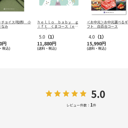
チョイス(和柄) 小
ｈｅｌｌｏ ｂａｂｙ ｇ
＜お中元＞お中元選べるギ
さなみ
ｉｆｔ くまコース（ｅ－
フト 白百合コース
Ｇｉｆｔ）
…
5.0
（1）
4.0
（1）
00円
11,880円
15,990円
・税込)
(送料・税込)
(送料・税込)
5.0
1
レビュー件数：
件