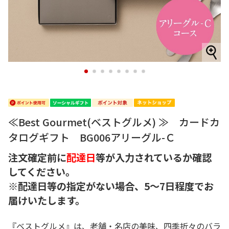
1
2
3
4
5
6
7
8
≪Best Gourmet(ベストグルメ) ≫ カードカ
タログギフト BG006アリーグル-Ｃ
注文確定前に
配達日
等が入力されているか確認
してください。
※配達日等の指定がない場合、5～7日程度でお
届けいたします。
『ベストグルメ』は、老舗・名店の美味、四季折々のバラ