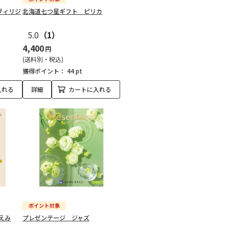
ヴィリジ
北海道七つ星ギフト ピリカ
5.0
（1）
4,400
円
(送料別・税込)
獲得ポイント：
44 pt
入れる
詳細
カートに入れる
えみ
プレゼンテージ ジャズ