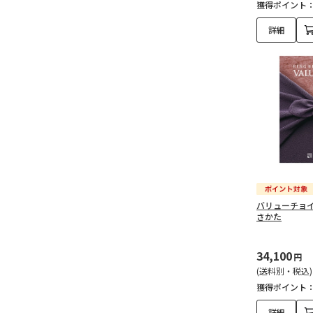
獲得ポイント
詳細
バリューチョイ
さかた
34,100
円
(送料別・税込)
獲得ポイント
詳細