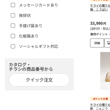
メッセージカードあり
サライの贈りもの
梅 こうばい
挨拶状
33,990
円
手提げ袋あり
(送料別・税込)
獲得ポイント
化粧箱あり
詳細
ソーシャルギフト対応
カタログ・
チラシの商品番号から
サライの贈りもの
剛 こんごう