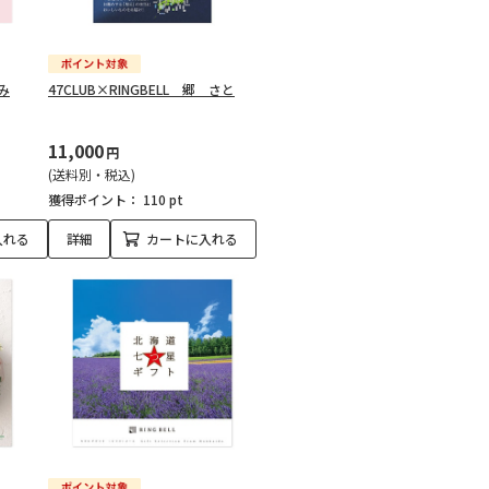
み
47CLUB×RINGBELL 郷 さと
11,000
円
(送料別・税込)
獲得ポイント：
110 pt
入れる
詳細
カートに入れる