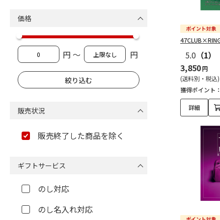
価格
47CLUB×RI
円 ～
円
5.0
（1）
3,850
円
(送料別・税込)
獲得ポイント
詳細
販売状況
販売終了した商品を除く
ギフトサービス
のし対応
のし名入れ対応