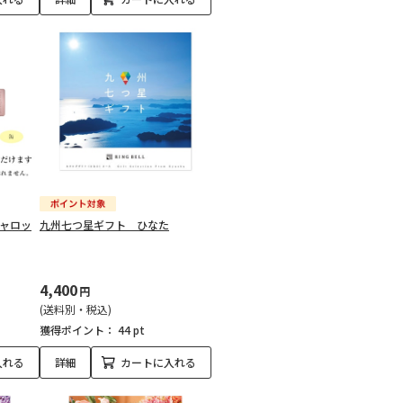
ギャロッ
九州七つ星ギフト ひなた
4,400
円
(送料別・税込)
獲得ポイント：
44 pt
入れる
詳細
カートに入れる