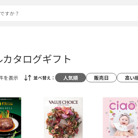
ルカタログギフト
8件
を表示
人気順
販売日
高い
並べ替え：