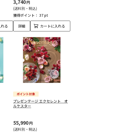
3,740
円
(送料別・税込)
獲得ポイント：
37 pt
入れる
詳細
カートに入れる
プレゼンテージ エクセレント オ
ルケスター
55,990
円
(送料別・税込)