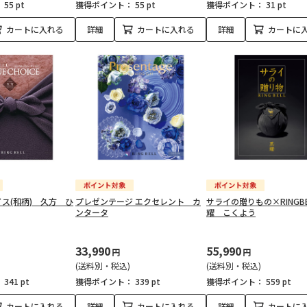
：
55 pt
獲得ポイント：
55 pt
獲得ポイント：
31 pt
カートに入れる
詳細
カートに入れる
詳細
カートに
ス(和柄) 久方 ひ
プレゼンテージ エクセレント カ
サライの贈りもの×RINGB
ンタータ
耀 こくよう
33,990
55,990
円
円
(送料別・税込)
(送料別・税込)
：
341 pt
獲得ポイント：
339 pt
獲得ポイント：
559 pt
カートに入れる
詳細
カートに入れる
詳細
カートに