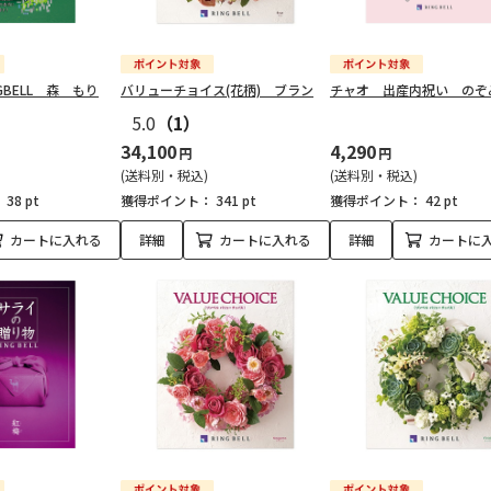
NGBELL 森 もり
バリューチョイス(花柄) ブラン
チャオ 出産内祝い のぞ
5.0
（1）
34,100
4,290
円
円
(送料別・税込)
(送料別・税込)
：
38 pt
獲得ポイント：
341 pt
獲得ポイント：
42 pt
カートに入れる
詳細
カートに入れる
詳細
カートに