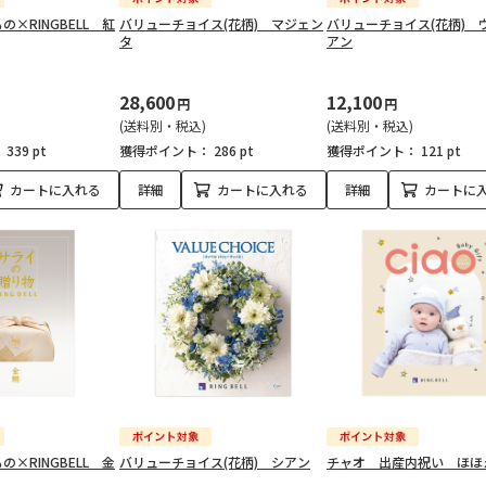
×RINGBELL 紅
バリューチョイス(花柄) マジェン
バリューチョイス(花柄) 
タ
アン
28,600
12,100
円
円
(送料別・税込)
(送料別・税込)
：
339 pt
獲得ポイント：
286 pt
獲得ポイント：
121 pt
カートに入れる
詳細
カートに入れる
詳細
カートに
×RINGBELL 金
バリューチョイス(花柄) シアン
チャオ 出産内祝い ほほ