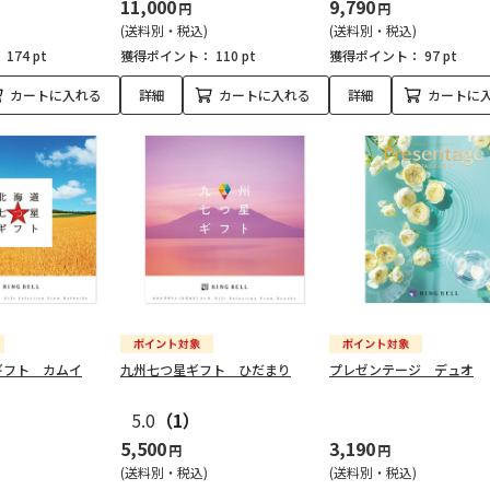
11,000
9,790
円
円
(送料別・税込)
(送料別・税込)
：
174 pt
獲得ポイント：
110 pt
獲得ポイント：
97 pt
カートに入れる
詳細
カートに入れる
詳細
カートに
ギフト カムイ
九州七つ星ギフト ひだまり
プレゼンテージ デュオ
5.0
（1）
5,500
3,190
円
円
(送料別・税込)
(送料別・税込)