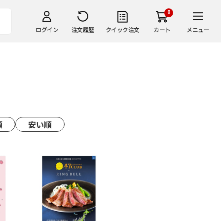
0
ログイン
注文履歴
クイック注文
カート
メニュー
順
安い順