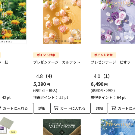
の 紅
プレゼンテージ カルテット
プレゼンテージ ビオラ
4.8
（4）
4.0
（1）
5,390
6,490
円
円
(送料別・税込)
(送料別・税込)
：
42 pt
獲得ポイント：
53 pt
獲得ポイント：
64 pt
カートに入れる
詳細
カートに入れる
詳細
カートに