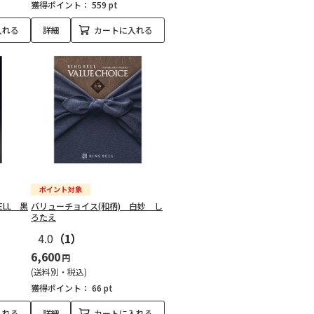
獲得ポイント：
559 pt
入れる
詳細
カートに入れる
ELL 黒
バリューチョイス(和柄) 白妙 し
ろたえ
4.0
（1）
6,600
円
(送料別・税込)
獲得ポイント：
66 pt
入れる
詳細
カートに入れる