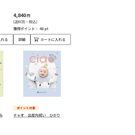
4,840
円
(送料別・税込)
獲得ポイント：
48 pt
入れる
詳細
カートに入れる
み
チャオ 出産内祝い ひかり