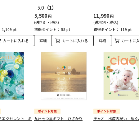
5.0
（1）
5,500
11,990
円
円
(送料別・税込)
(送料別・税込)
：
1,109 pt
獲得ポイント：
55 pt
獲得ポイント：
119 pt
カートに入れる
詳細
カートに入れる
詳細
カートに
 エクセレント ポ
九州七つ星ギフト ひざかり
チャオ 出産内祝い めぐ