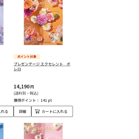
プレゼンテージ エクセレント ボ
レロ
14,190
円
(送料別・税込)
獲得ポイント：
141 pt
入れる
詳細
カートに入れる