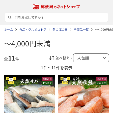
ホーム
食品・グルメストア
冬の海の幸
全商品一覧
～4,000円未
～4,000円未満
11
並べ替え：
全
件
1件～11件を表示