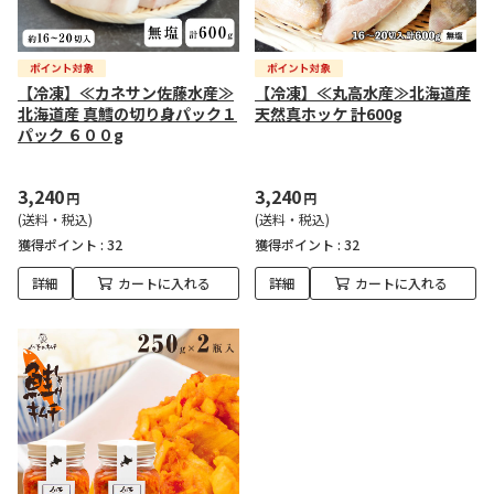
【冷凍】≪カネサン佐藤水産≫
【冷凍】≪丸高水産≫北海道産
北海道産 真鱈の切り身パック１
天然真ホッケ 計600g
パック ６００g
3,240
3,240
円
円
(送料・税込)
(送料・税込)
獲得ポイント :
32
獲得ポイント :
32
詳細
カートに入れる
詳細
カートに入れる