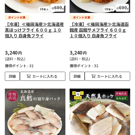
【冷凍】≪福田海産≫北海道産
【冷凍】≪福田海産≫北海道函
真ほっけフライ ６００ｇ １０
館産 函館サメフライ ６００ｇ
個入り 白身魚フライ
１０個入り 白身魚フライ
3,240
3,240
円
円
(送料・税込)
(送料・税込)
獲得ポイント :
32
獲得ポイント :
32
詳細
カートに入れる
詳細
カートに入れる