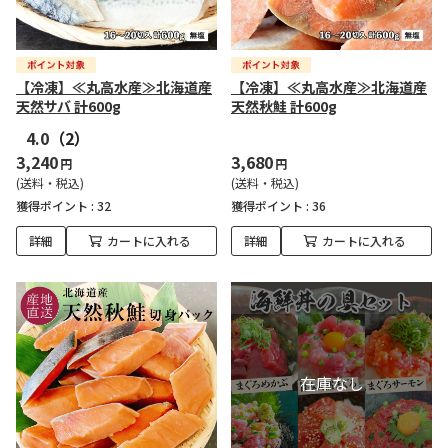
【冷凍】≪丸高水産≫北海道産
【冷凍】≪丸高水産≫北海道産
天然サバ 計600g
天然秋鮭 計600g
4.0
（2）
3,240
3,680
円
円
(送料・税込)
(送料・税込)
獲得ポイント :
32
獲得ポイント :
36
詳細
カートに入れる
詳細
カートに入れる