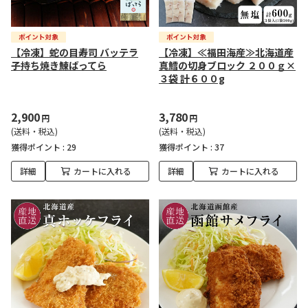
【冷凍】蛇の目寿司 バッテラ
【冷凍】≪福田海産≫北海道産
子持ち焼き鰊ばってら
真鱈の切身ブロック ２００ｇ×
３袋 計６００g
2,900
3,780
円
円
(送料・税込)
(送料・税込)
獲得ポイント :
29
獲得ポイント :
37
詳細
カートに入れる
詳細
カートに入れる