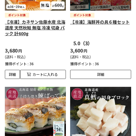
【冷凍】カネサン佐藤水産 北海
【冷凍】海鮮丼の具６種セット
道産 天然秋鮭 無塩 冷凍 切身 パ
ック 計600g
5.0
（3）
3,680
3,600
円
円
(送料・税込)
(送料・税込)
獲得ポイント :
36
獲得ポイント :
36
詳細
カートに入れる
詳細