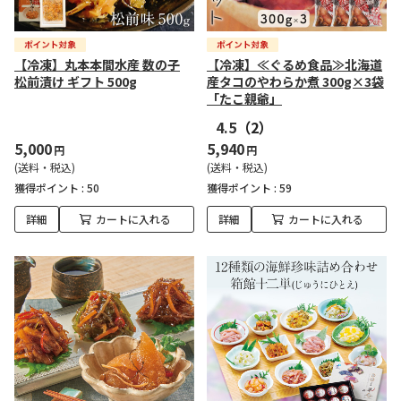
【冷凍】丸本本間水産 数の子
【冷凍】≪ぐるめ食品≫北海道
松前漬け ギフト 500g
産タコのやわらか煮 300g×3袋
「たこ親爺」
4.5
（2）
5,000
5,940
円
円
(送料・税込)
(送料・税込)
獲得ポイント :
50
獲得ポイント :
59
詳細
カートに入れる
詳細
カートに入れる