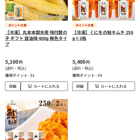
【冷凍】丸本本間水産 味付数の
【冷凍】くにをの鮭キムチ 250
子 ギフト 醤油味 400g 無色タイ
g×3瓶
プ
5,100
5,400
円
円
(送料・税込)
(送料・税込)
獲得ポイント :
51
獲得ポイント :
54
詳細
カートに入れる
詳細
カートに入れる