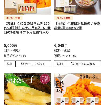
【冷凍】くにをの鮭キムチ 150
【冷凍】≪布目≫社長のいかの
g×3瓶 鮭キムチ、昆布入り、辛
塩辛 極 200g×2個
口の3種類 ギフト用化粧箱入り
5,000
6,048
円
円
(送料・税込)
(送料・税込)
獲得ポイント :
50
獲得ポイント :
60
詳細
カートに入れる
詳細
カートに入れる