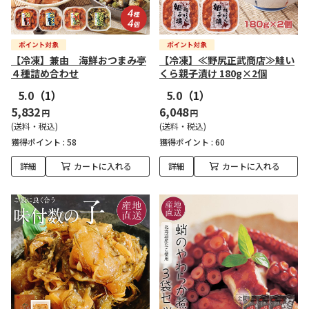
【冷凍】兼由 海鮮おつまみ亭
【冷凍】≪野尻正武商店≫鮭い
４種詰め合わせ
くら親子漬け 180g×2個
5.0
（1）
5.0
（1）
5,832
6,048
円
円
(送料・税込)
(送料・税込)
獲得ポイント :
58
獲得ポイント :
60
詳細
カートに入れる
詳細
カートに入れる