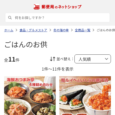
ホーム
食品・グルメストア
冬の海の幸
全商品一覧
ごはんのお供
ごはんのお供
11
並べ替え：
全
件
1件～11件を表示