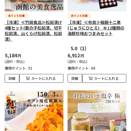
【冷凍】≪竹田食品≫松前漬け
【冷凍】≪布目≫箱館十二単
4種セット(数の子松前漬、切干
(じゅうにひとえ) N 12種類の
松前漬、山くらげ松前漬、松前
海鮮珍味おつまみセット
漬）
5.0
（1）
5,184
6,912
円
円
(送料・税込)
(送料・税込)
獲得ポイント :
51
獲得ポイント :
69
詳細
カートに入れる
詳細
カートに入れる