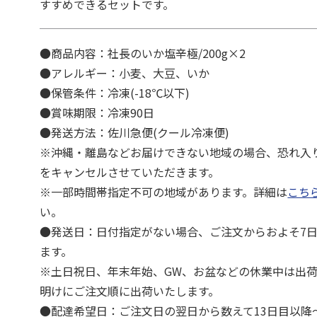
すすめできるセットです。
●商品内容：社長のいか塩辛極/200g×2
●アレルギー：小麦、大豆、いか
●保管条件：冷凍(-18℃以下)
●賞味期限：冷凍90日
●発送方法：佐川急便(クール冷凍便)
※沖縄・離島などお届けできない地域の場合、恐れ入
をキャンセルさせていただきます。
※一部時間帯指定不可の地域があります。詳細は
こち
い。
●発送日：日付指定がない場合、ご注文からおよそ7
ます。
※土日祝日、年末年始、GW、お盆などの休業中は出
明けにご注文順に出荷いたします。
●配達希望日：ご注文日の翌日から数えて13日目以降