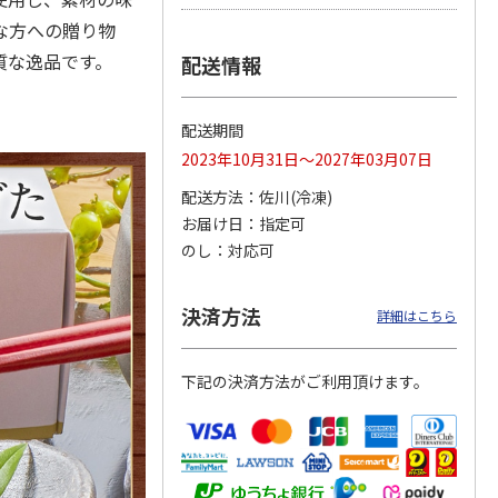
な方への贈り物
質な逸品です。
配送情報
ンジで
呼子朝市ひもの詰合
＜お中元＞愛知三河
＜お中元＞函館味く
切セッ
せ
産 うなぎ蒲焼ギフ
らべ
配送期間
ト
4.5
（8）
5.0
（1）
5.0
（1）
2023年10月31日～2027年03月07日
3,300円
5,800円
2,800円
配送方法
佐川(冷凍)
(送料・税込)
(送料・税込)
(送料・税込)
お届け日
指定可
のし
対応可
決済方法
詳細はこちら
下記の決済方法がご利用頂けます。