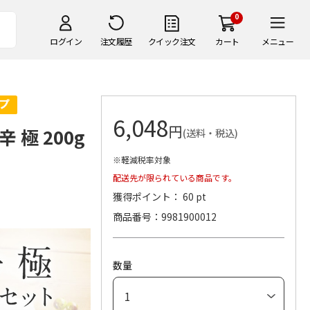
0
ログイン
注文履歴
クイック注文
カート
メニュー
6,048
円
極 200g
(送料・税込)
※軽減税率対象
配送先が限られている商品です。
獲得ポイント： 60 pt
商品番号
9981900012
数量