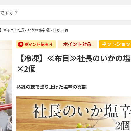
】≪布目≫社長のいかの塩辛 極 200g×2個
【冷凍】≪布目≫社長のいかの塩辛 
×2個
熟練の技で造り上げた塩辛の真髄