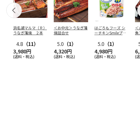
浜名湖マルマ（Ｒ）
＜お中元＞うなぎ蒲
はごろもフーズ シ
＜
うなぎ蒲焼 ２本
焼詰合せ
ーチキンSmileプチ
魚
オイル不使用25
…
焼
4.8
（11）
5.0
（1）
5.0
（1）
3,980円
4,320円
4,980円
6
(送料・税込)
(送料・税込)
(送料・税込)
(