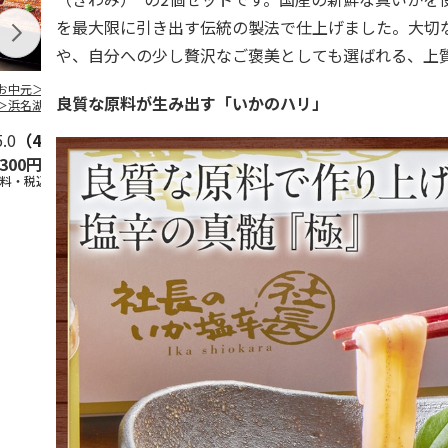
を最大限に引き出す伝統の製法で仕上げました。大切
や、自分への少し贅沢なご褒美としても選ばれる、上
お中元＞＜大和養
＜お中元＞うなぎ蒲
＜お中元＞＜大和養
＜お中元＞レ
良質な原料が生み出す「いかのハリ」
＞浜名湖うなぎ蒲
焼詰合せ
魚＞浜名湖うなぎ蒲
簡単焼魚 ５
２本
焼４本
ト
5.0
（4）
5.0
（1）
5.0
（1）
,300円
5,400円
11,800円
3,780円
送料・税込)
(送料・税込)
(送料・税込)
(送料・税込)