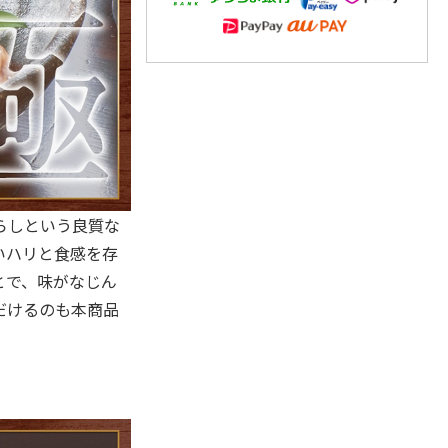
らしという良質な
いハリと食感を存
とで、味がなじん
だけるのも本商品