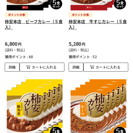
柿安本店 ビーフカレー（５食
柿安本店 牛すじカレー（５食
入）
入）
6,800
5,280
円
円
(送料・税込)
(送料・税込)
獲得ポイント :
68
獲得ポイント :
52
詳細
カートに入れる
詳細
カートに入れる