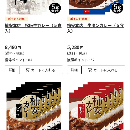
柿安本店 松阪牛カレー（５食
柿安本店 牛タンカレー（５食
入）
入）
8,480
5,280
円
円
(送料・税込)
(送料・税込)
獲得ポイント :
84
獲得ポイント :
52
詳細
カートに入れる
詳細
カートに入れる