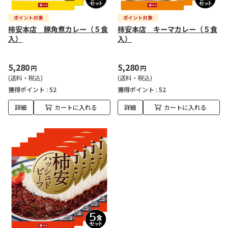
柿安本店 豚角煮カレー（５食
柿安本店 キーマカレー（５食
入）
入）
5,280
5,280
円
円
(送料・税込)
(送料・税込)
獲得ポイント :
52
獲得ポイント :
52
詳細
カートに入れる
詳細
カートに入れる