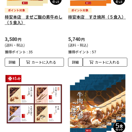
柿安本店 まぜご飯の素牛めし
柿安本店 すき焼丼（５食入）
（５食入）
3,580
5,740
円
円
(送料・税込)
(送料・税込)
獲得ポイント :
35
獲得ポイント :
57
詳細
カートに入れる
詳細
カートに入れる