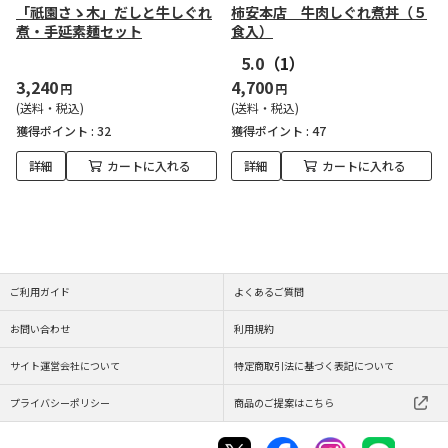
「祇園さゝ木」だしと牛しぐれ
柿安本店 牛肉しぐれ煮丼（５
煮・手延素麺セット
食入）
5.0
（1）
3,240
4,700
円
円
(送料・税込)
(送料・税込)
獲得ポイント :
32
獲得ポイント :
47
詳細
カートに入れる
詳細
カートに入れる
ご利用ガイド
よくあるご質問
お問い合わせ
利用規約
サイト運営会社について
特定商取引法に基づく表記について
プライバシーポリシー
商品のご提案はこちら