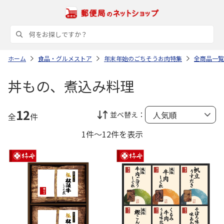
ホーム
食品・グルメストア
年末年始のごちそうお肉特集
全商品一覧
丼もの、煮込み料理
12
並べ替え：
全
件
1件～12件を表示