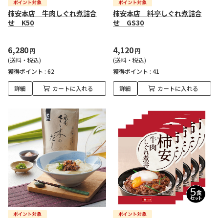
柿安本店 牛肉しぐれ煮詰合
柿安本店 料亭しぐれ煮詰合
せ K50
せ GS30
6,280
4,120
円
円
(送料・税込)
(送料・税込)
獲得ポイント :
62
獲得ポイント :
41
詳細
カートに入れる
詳細
カートに入れる