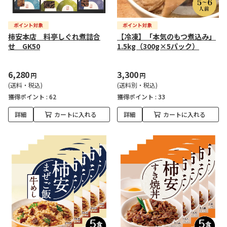
柿安本店 料亭しぐれ煮詰合
【冷凍】「本気のもつ煮込み」
せ GK50
1.5kg（300g×5パック）
6,280
3,300
円
円
(送料・税込)
(送料別・税込)
獲得ポイント :
62
獲得ポイント :
33
詳細
カートに入れる
詳細
カートに入れる