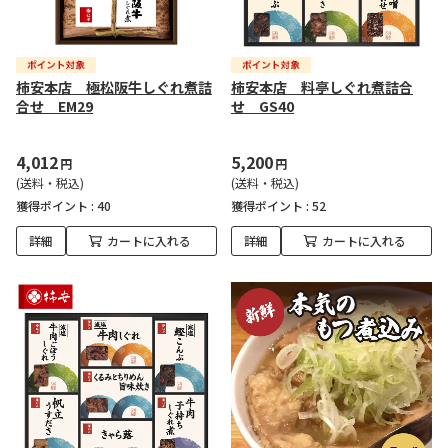
柿安本店 極松阪牛しぐれ煮詰
柿安本店 料亭しぐれ煮詰合
合せ EM29
せ GS40
4,012
5,200
円
円
(送料・税込)
(送料・税込)
獲得ポイント :
40
獲得ポイント :
52
詳細
カートに入れる
詳細
カートに入れる