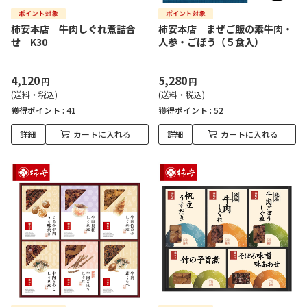
柿安本店 牛肉しぐれ煮詰合
柿安本店 まぜご飯の素牛肉・
せ K30
人参・ごぼう（５食入）
4,120
5,280
円
円
(送料・税込)
(送料・税込)
獲得ポイント :
41
獲得ポイント :
52
詳細
カートに入れる
詳細
カートに入れる