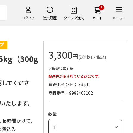
0
ログイン
注文履歴
クイック注文
カート
メニュー
3,300
円
g（300g
(送料別・税込)
※軽減税率対象
配送先が限られている商品です。
認してくださ
獲得ポイント： 33 pt
商品番号
9982403102
いたします。
数量
し長時間かけて、
つ煮込み