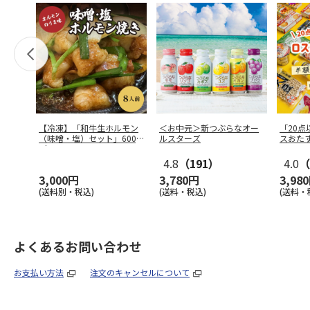
【冷凍】「和牛生ホルモン
＜お中元＞新つぶらなオー
「20
（味噌・塩）セット」600g
ルスターズ
スおた
（15
…
4.8
（191）
4.0
（
3,000円
3,780円
3,98
(送料別・税込)
(送料・税込)
(送料・
よくあるお問い合わせ
お支払い方法
注文のキャンセルについて