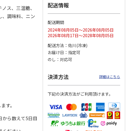
配送情報
チノス、三温糖、
し、調味料、ニン
配送期間
冷凍】
＜お中元＞【冷凍】
【冷凍】全国各地の
仙台名物 柔らか厚
2024年08月05日～2026年08月05日
毛和
職人仕込牛たん（Ｋ
厳選お肉食べ比べコ
切り牛たん Ｂ
2026年08月17日～2028年08月05日
肉用
Ｓ－３０）
ース
4.7
（3）
配送方法
佐川(冷凍)
5,380円
8,980円
5,980円
お届け日
指定可
(送料・税込)
(送料・税込)
(送料・税込)
のし
対応可
決済方法
詳細はこちら
下記の決済方法がご利用頂けます。
します。
日から数えて5日目