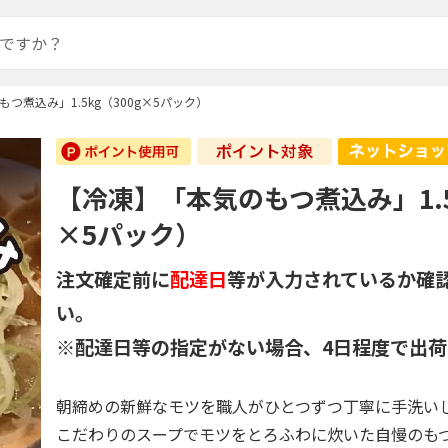
つ煮込み」1.5kg（300g×5パック）
【冷凍】「本気のもつ煮込み」1.5k
×5パック）
注文確定前に
配達日
等が入力されているか確
い。
※配達日等の指定がない場合、4日程度で出荷
朝締めの新鮮なモツを職人がひとつずつ丁寧に手洗い
こだわりのスープでモツをとろふわに炊いた自慢のも