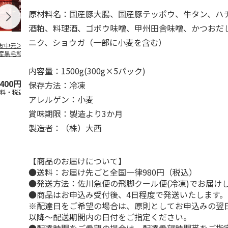
原材料名：国産豚大腸、国産豚テッポウ、牛タン、ハ
酒粕、料理酒、ゴボウ味噌、甲州田舎味噌、かつおだ
ニク、ショウガ（一部に小麦を含む）
お中元＞【冷凍】
＜お中元＞【冷凍】
＜ご自宅用＞【冷
＜お中元＞【
産黒毛和牛 焼肉
鹿児島県産黒毛和
凍】小分けロースト
鹿児島県産黒
べ比べ
牛 カタ肉焼肉用
ビーフ３２０ｇ
牛 カタ肉焼
内容量：1500g(300g×5パック)
（４２０
…
（６２０
5.0
（1）
…
,400円
4,300円
3,680円
5,800円
保存方法：冷凍
送料・税込)
(送料・税込)
(送料・税込)
(送料・税込)
アレルゲン：小麦
賞味期限：製造より3か月
製造者：（株）大西
【商品のお届けについて】
●送料：お届け先ごと全国一律980円（税込）
●発送方法：佐川急便の飛脚クール便(冷凍)でお届け
●商品はお申込み受付後、4日程度で発送いたします。
※配達日をご希望の場合は、原則としてお申込みの翌
以降～配送期間内の日付をご指定ください。