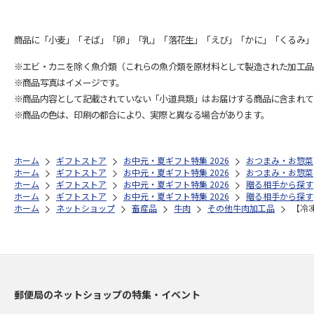
商品に「小麦」「そば」「卵」「乳」「落花生」「えび」「かに」「くるみ」
※エビ・カニを除く魚介類（これらの魚介類を原材料として製造された加工品
※商品写真はイメージです。
※商品内容として記載されていない「小道具類」はお届けする商品に含まれて
※商品の色は、印刷の都合により、実際と異なる場合があります。
ホーム
ギフトストア
お中元・夏ギフト特集 2026
おつまみ・お惣菜
ホーム
ギフトストア
お中元・夏ギフト特集 2026
おつまみ・お惣菜
ホーム
ギフトストア
お中元・夏ギフト特集 2026
贈る相手から探す
ホーム
ギフトストア
お中元・夏ギフト特集 2026
贈る相手から探す
ホーム
ネットショップ
畜産品
牛肉
その他牛肉加工品
【冷凍
郵便局のネットショップの特集・イベント