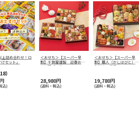
点以上詰め合わせ！ロ
＜おせち＞【スーパー早
＜おせち＞【スーパー早
すけセット」
割】千賀屋謹製 迎春おせ
割】膳人（かしはびと）
ち料理「千富
…
和洋中二段重
18）
0円
28,980円
19,780円
税込)
(送料・税込)
(送料・税込)