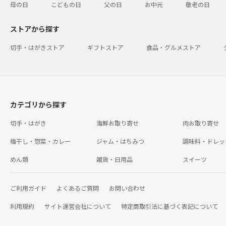
母の日
こどもの日
父の日
お中元
敬老の日
ストアから探す
切手・はがきストア
ギフトストア
食品・グルメストア
カテゴリから探す
切手・はがき
海鮮お取り寄せ
肉お取り寄せ
梅干し・惣菜・カレー
ジャム・はちみつ
調味料・ドレッ
めん類
雑貨・日用品
スイーツ
ご利用ガイド
よくあるご質問
お問い合わせ
利用規約
サイト運営会社について
特定商取引法に基づく表記について