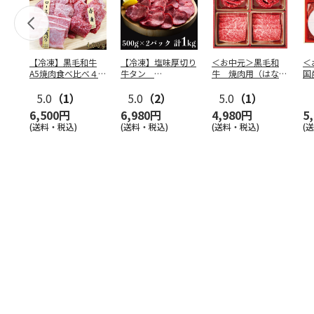
【冷凍】黒毛和牛
【冷凍】塩味厚切り
＜お中元＞黒毛和
＜
A5焼肉食べ比べ４種
牛タン
牛 焼肉用（はなも
国
セット400g
500g×2P 計：１
り）
食
5.0
（1）
kg
5.0
（2）
5.0
（1）
6,500円
6,980円
4,980円
5
(送料・税込)
(送料・税込)
(送料・税込)
(