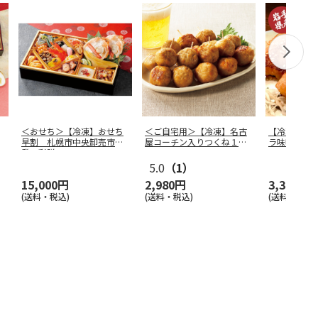
＜おせち＞【冷凍】おせち
＜ご自宅用＞【冷凍】名古
【冷凍】「
早割 札幌市中央卸売市場
屋コーチン入りつくね１ｋ
ラ味噌漬け」6
発 彩膳
ｇ
2
…
5.0
（1）
15,000円
2,980円
3,300円
(送料・税込)
(送料・税込)
(送料別・税込