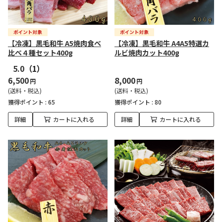
【冷凍】黒毛和牛 A5焼肉食べ
【冷凍】黒毛和牛 A4A5特選カ
比べ４種セット400g
ルビ焼肉カット400g
5.0
（1）
6,500
8,000
円
円
(送料・税込)
(送料・税込)
獲得ポイント :
65
獲得ポイント :
80
詳細
カートに入れる
詳細
カートに入れる