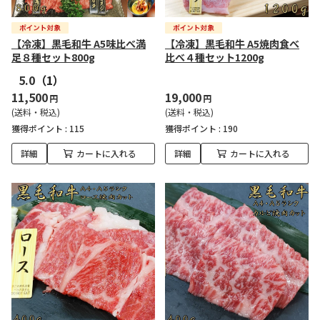
【冷凍】黒毛和牛 A5味比べ満
【冷凍】黒毛和牛 A5焼肉食べ
足８種セット800g
比べ４種セット1200g
5.0
（1）
11,500
19,000
円
円
(送料・税込)
(送料・税込)
獲得ポイント :
115
獲得ポイント :
190
詳細
カートに入れる
詳細
カートに入れる