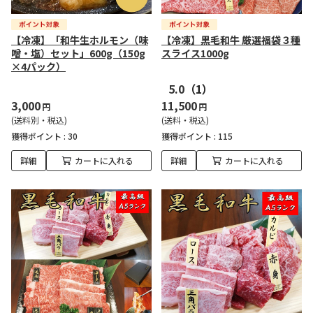
【冷凍】「和牛生ホルモン（味
【冷凍】黒毛和牛 厳選福袋３種
噌・塩）セット」600g（150g
スライス1000g
×4パック）
5.0
（1）
3,000
11,500
円
円
(送料別・税込)
(送料・税込)
獲得ポイント :
30
獲得ポイント :
115
詳細
カートに入れる
詳細
カートに入れる