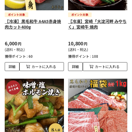
【冷凍】黒毛和牛 A4A5赤身焼
【冷凍】宮崎「大淀河畔 みやち
肉カット400g
く」宮崎牛 焼肉
6,000
10,800
円
円
(送料・税込)
(送料・税込)
獲得ポイント :
60
獲得ポイント :
108
詳細
カートに入れる
詳細
カートに入れる