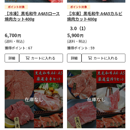
【冷凍】黒毛和牛 A4A5ロース
【冷凍】黒毛和牛 A4A5カルビ
焼肉カット400g
焼肉カット400g
3.0
（1）
6,700
5,900
円
円
(送料・税込)
(送料・税込)
獲得ポイント :
67
獲得ポイント :
59
詳細
カートに入れる
詳細
カートに入れる