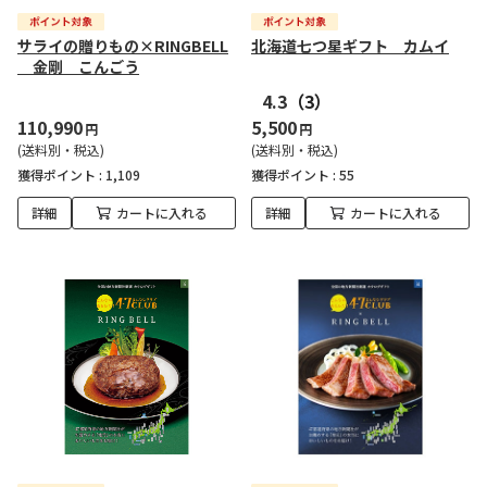
サライの贈りもの×RINGBELL
北海道七つ星ギフト カムイ
金剛 こんごう
4.3
（3）
110,990
5,500
円
円
(送料別・税込)
(送料別・税込)
獲得ポイント :
1,109
獲得ポイント :
55
詳細
カートに入れる
詳細
カートに入れる