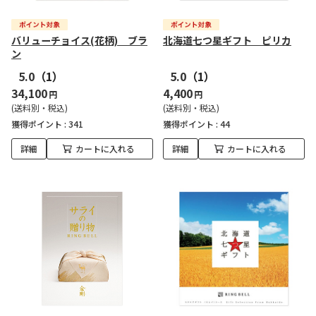
バリューチョイス(花柄) ブラ
北海道七つ星ギフト ピリカ
ン
5.0
（1）
5.0
（1）
34,100
4,400
円
円
(送料別・税込)
(送料別・税込)
獲得ポイント :
341
獲得ポイント :
44
詳細
カートに入れる
詳細
カートに入れる