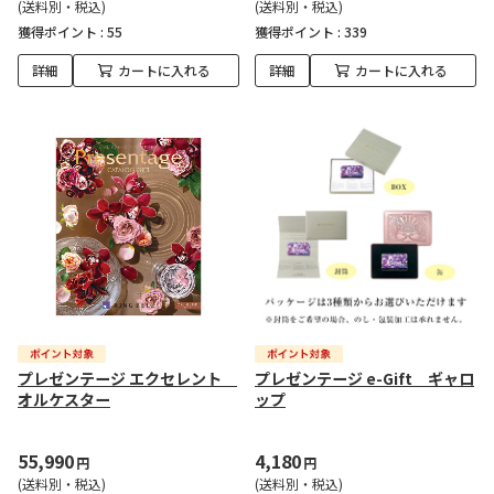
(送料別・税込)
(送料別・税込)
獲得ポイント :
55
獲得ポイント :
339
詳細
カートに入れる
詳細
カートに入れる
プレゼンテージ エクセレント
プレゼンテージ e-Gift ギャロ
オルケスター
ップ
55,990
4,180
円
円
(送料別・税込)
(送料別・税込)