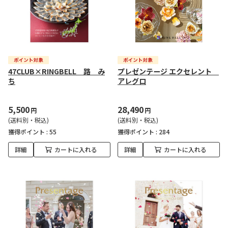
47CLUB×RINGBELL 路 み
プレゼンテージ エクセレント
ち
アレグロ
5,500
28,490
円
円
(送料別・税込)
(送料別・税込)
獲得ポイント :
55
獲得ポイント :
284
詳細
カートに入れる
詳細
カートに入れる