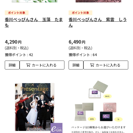
香川べっぴんさん 玉藻 たま
香川べっぴんさん 紫雲 しう
も
ん
4,290
6,490
円
円
(送料別・税込)
(送料別・税込)
獲得ポイント :
42
獲得ポイント :
64
詳細
カートに入れる
詳細
カートに入れる