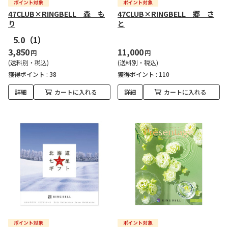
47CLUB×RINGBELL 森 も
47CLUB×RINGBELL 郷 さ
り
と
5.0
（1）
3,850
11,000
円
円
(送料別・税込)
(送料別・税込)
獲得ポイント :
38
獲得ポイント :
110
詳細
カートに入れる
詳細
カートに入れる