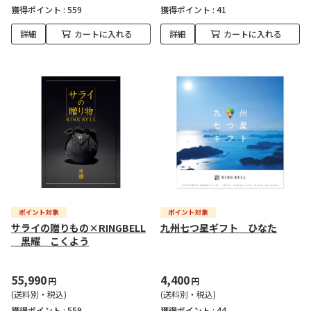
獲得ポイント :
559
獲得ポイント :
41
詳細
カートに入れる
詳細
カートに入れる
サライの贈りもの×RINGBELL
九州七つ星ギフト ひなた
黒耀 こくよう
55,990
4,400
円
円
(送料別・税込)
(送料別・税込)
獲得ポイント :
559
獲得ポイント :
44