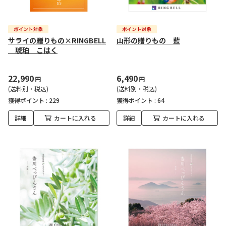
サライの贈りもの×RINGBELL
山形の贈りもの 藍
琥珀 こはく
22,990
6,490
円
円
(送料別・税込)
(送料別・税込)
獲得ポイント :
229
獲得ポイント :
64
詳細
カートに入れる
詳細
カートに入れる