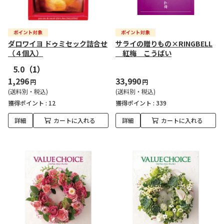
ダロワイヨ ドゥミセック詰合せ
サライの贈りもの×RINGBELL
（４個入）
紅梅 こうばい
5.0
（1）
1,296
33,990
円
円
(送料別・税込)
(送料別・税込)
獲得ポイント :
12
獲得ポイント :
339
詳細
カートに入れる
詳細
カートに入れる