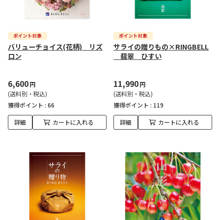
バリューチョイス(花柄) リズ
サライの贈りもの×RINGBELL
ロン
翡翠 ひすい
6,600
11,990
円
円
(送料別・税込)
(送料別・税込)
獲得ポイント :
66
獲得ポイント :
119
詳細
カートに入れる
詳細
カートに入れる