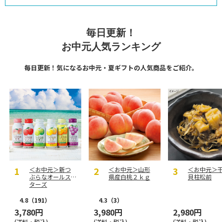
毎日更新！
お中元人気ランキング
毎日更新！気になるお中元・夏ギフトの人気商品をご紹介。
＜お中元＞新つ
＜お中元＞山形
＜お中元＞
ぶらなオールス
県産白桃２ｋｇ
貝柱松前
ターズ
4.8
（191）
4.3
（3）
3,780円
3,980円
2,980円
(送料・税込)
(送料・税込)
(送料・税込)