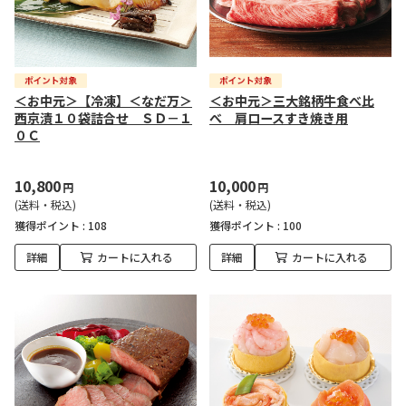
＜お中元＞【冷凍】＜なだ万＞
＜お中元＞三大銘柄牛食べ比
西京漬１０袋詰合せ ＳＤ－１
べ 肩ロースすき焼き用
０Ｃ
10,800
10,000
円
円
(送料・税込)
(送料・税込)
獲得ポイント :
108
獲得ポイント :
100
詳細
カートに入れる
詳細
カートに入れる