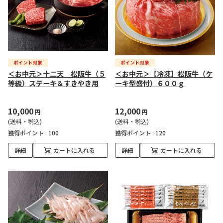
＜お中元＞十二天 松阪牛（５
＜お中元＞【冷凍】松阪牛（ケ
等級）ステーキ＆すきやき用
ーキ型盛付）６００ｇ
10,000
12,000
円
円
(送料・税込)
(送料・税込)
獲得ポイント :
100
獲得ポイント :
120
詳細
カートに入れる
詳細
カートに入れる