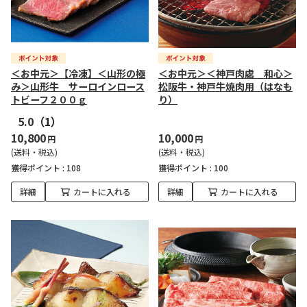
＜お中元＞【冷凍】＜山形の極
＜お中元＞＜神戸肉處 和心＞
み＞山形牛 サーロインロース
松阪牛・神戸牛焼肉用（はなも
トビーフ２００ｇ
り）
5.0
（1）
10,800
10,000
円
円
(送料・税込)
(送料・税込)
獲得ポイント :
108
獲得ポイント :
100
詳細
カートに入れる
詳細
カートに入れる