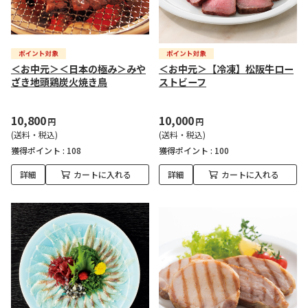
＜お中元＞＜日本の極み＞みや
＜お中元＞【冷凍】松阪牛ロー
ざき地頭鶏炭火焼き鳥
ストビーフ
10,800
10,000
円
円
(送料・税込)
(送料・税込)
獲得ポイント :
108
獲得ポイント :
100
詳細
カートに入れる
詳細
カートに入れる