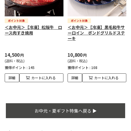
＜お中元＞【冷凍】松阪牛 ロ
＜お中元＞【冷凍】黒毛和牛サ
ース肉すき焼用
ーロイン ポンドグリルドステ
ーキ
14,500
10,800
円
円
(送料・税込)
(送料・税込)
獲得ポイント :
145
獲得ポイント :
108
詳細
カートに入れる
詳細
カートに入れる
お中元・夏ギフト特集へ戻る ▶