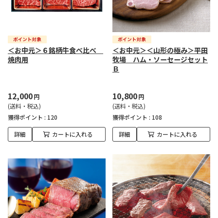
＜お中元＞６銘柄牛食べ比べ
＜お中元＞＜山形の極み＞平田
焼肉用
牧場 ハム・ソーセージセット
Ｂ
12,000
10,800
円
円
(送料・税込)
(送料・税込)
獲得ポイント :
120
獲得ポイント :
108
詳細
カートに入れる
詳細
カートに入れる