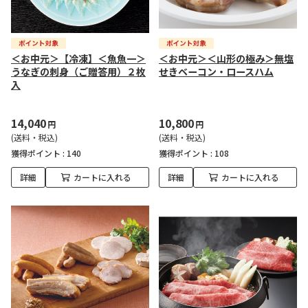
＜お中元＞【冷凍】＜魚魚一＞
＜お中元＞＜山形の極み＞無塩
うなぎの刺身（ご贈答用）２枚
せきベーコン・ロースハム
入
14,040
10,800
円
円
(送料・税込)
(送料・税込)
獲得ポイント :
140
獲得ポイント :
108
詳細
カートに入れる
詳細
カートに入れる