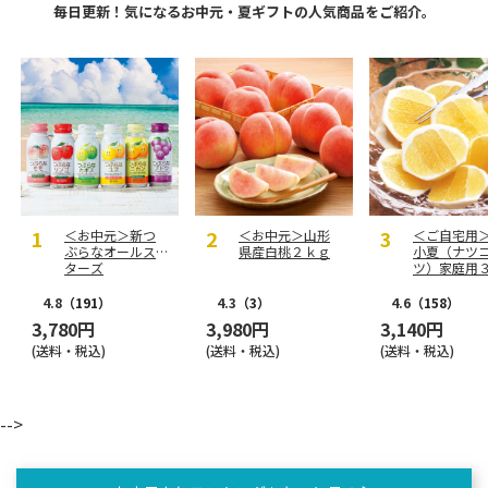
毎日更新！気になるお中元・夏ギフトの人気商品をご紹介。
＜お中元＞新つ
＜お中元＞山形
＜ご自宅用
ぶらなオールス
県産白桃２ｋｇ
小夏（ナツ
ターズ
ツ）家庭用
ｇ
4.8
（191）
4.3
（3）
4.6
（158）
3,780円
3,980円
3,140円
(送料・税込)
(送料・税込)
(送料・税込)
-->