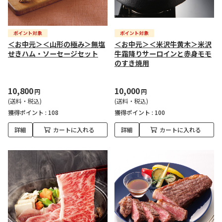
＜お中元＞＜山形の極み＞無塩
＜お中元＞＜米沢牛黄木＞米沢
せきハム・ソーセージセット
牛霜降りサーロインと赤身モモ
のすき焼用
10,800
10,000
円
円
(送料・税込)
(送料・税込)
獲得ポイント :
108
獲得ポイント :
100
詳細
カートに入れる
詳細
カートに入れる