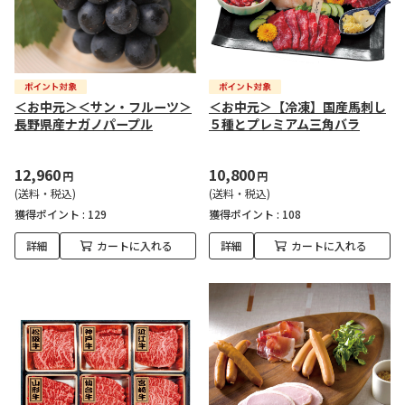
＜お中元＞＜サン・フルーツ＞
＜お中元＞【冷凍】国産馬刺し
長野県産ナガノパープル
５種とプレミアム三角バラ
12,960
10,800
円
円
(送料・税込)
(送料・税込)
獲得ポイント :
129
獲得ポイント :
108
詳細
カートに入れる
詳細
カートに入れる