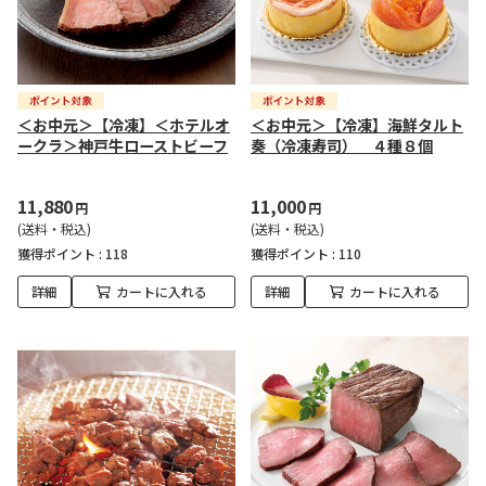
＜お中元＞【冷凍】＜ホテルオ
＜お中元＞【冷凍】海鮮タルト
ークラ＞神戸牛ローストビーフ
奏（冷凍寿司） ４種８個
11,880
11,000
円
円
(送料・税込)
(送料・税込)
獲得ポイント :
118
獲得ポイント :
110
詳細
カートに入れる
詳細
カートに入れる