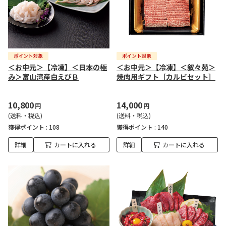
＜お中元＞【冷凍】＜日本の極
＜お中元＞【冷凍】＜叙々苑＞
み＞富山湾産白えびＢ
焼肉用ギフト［カルビセット］
10,800
14,000
円
円
(送料・税込)
(送料・税込)
獲得ポイント :
108
獲得ポイント :
140
詳細
カートに入れる
詳細
カートに入れる