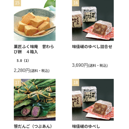
菓匠ふく味庵 昔わら
味佳嵯のゆべし詰合せ
び餅 ４箱入
5.0
（1）
3,690円
(送料・税込)
2,280円
(送料・税込)
笹だんご（つぶあん）
味佳嵯のゆべし