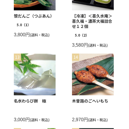
笹だんご（つぶあん）
【冷凍】＜喜久水庵＞
喜久福・濃茶大福詰合
5.0
（1）
せ１２個
3,800円
(送料・税込)
5.0
（2）
3,580円
(送料・税込)
名水わらび餅 極
木曽路のごへいもち
3,000円
(送料・税込)
2,970円
(送料・税込)