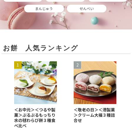
まんじゅう
せんべい
お餅 人気ランキング
＜お中元＞＜つるや製
＜敬老の日＞＜港製菓
菓＞ぷるぷるもっちり
＞クリーム大福３種詰
水の毬わらび餅３種食
合せ
べ比べ