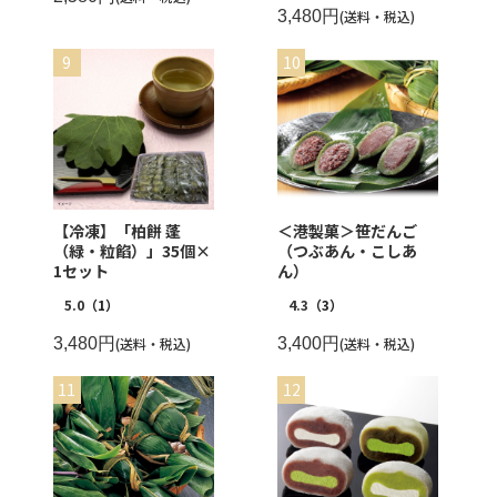
3,480円
(送料・税込)
【冷凍】「柏餅 蓬
＜港製菓＞笹だんご
（緑・粒餡）」35個×
（つぶあん・こしあ
1セット
ん）
5.0
（1）
4.3
（3）
3,480円
(送料・税込)
3,400円
(送料・税込)