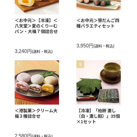
＜お中元＞【冷凍】＜
＜お中元＞笹だんご四
八天堂＞夏のくりーむ
種バラエティセット
パン・大福７個詰合せ
3,950円
(送料・税込)
3,240円
(送料・税込)
＜港製菓＞クリーム大
【冷凍】「柏餅 漉し
福３種詰合せ
（白・漉し餡）」35個
×1セット
2,580円
(送料・税込)