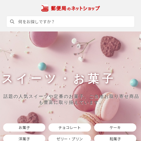
スイーツ・お菓子
話題の人気スイーツや定番のお菓子、ご当地お取り寄せ商品
も豊富に取り揃えています。
お菓子
チョコレート
ケーキ
洋菓子
ゼリー・プリン
和菓子