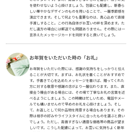
を使わせないよう心掛けましょう。包装にも配慮し、新春ら
しい華やかなデザインのものを用いることで、一層季節感を
演出できます。そして何よりも重要なのは、真心込めて直接
手渡しすること。この行為自体がお互いの絆を深めます。た
だし遠方の場合には郵送でも問題ありません。その際には一
言添えたメッセージカードを同封すると良いでしょう。
お年賀をいただいた時の「お礼」
お年賀をいただいた際には、感謝の気持ちをしっかりと伝え
ることが大切です。まずは、お礼状を書くことがおすすめで
す。手書きで心を込めたメッセージを書けば、贈ってくれた
方に対する敬意や感謝の念がより一層伝わります。また、直
接会う機会がある場合には、その場で丁寧なお礼の言葉を述
べるようにしましょう。この時期は忙しいため、電話やメー
ルでも構いませんので早めのお礼を心掛けましょう。そし
て、お返しとして何か品物を用意する場合もあります。その
際は相手の好みやライフスタイルに合ったものを選ぶと良い
でしょう。ただし、高価すぎない適度な価格帯の商品が望ま
しいです。こうした配慮によって、お互いに気持ちよく新年