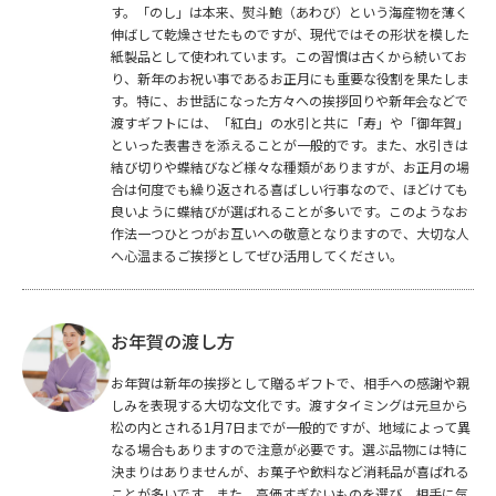
す。「のし」は本来、熨斗鮑（あわび）という海産物を薄く
伸ばして乾燥させたものですが、現代ではその形状を模した
紙製品として使われています。この習慣は古くから続いてお
り、新年のお祝い事であるお正月にも重要な役割を果たしま
す。特に、お世話になった方々への挨拶回りや新年会などで
渡すギフトには、「紅白」の水引と共に「寿」や「御年賀」
といった表書きを添えることが一般的です。また、水引きは
結び切りや蝶結びなど様々な種類がありますが、お正月の場
合は何度でも繰り返される喜ばしい行事なので、ほどけても
良いように蝶結びが選ばれることが多いです。このようなお
作法一つひとつがお互いへの敬意となりますので、大切な人
へ心温まるご挨拶としてぜひ活用してください。
お年賀の渡し方
お年賀は新年の挨拶として贈るギフトで、相手への感謝や親
しみを表現する大切な文化です。渡すタイミングは元旦から
松の内とされる1月7日までが一般的ですが、地域によって異
なる場合もありますので注意が必要です。選ぶ品物には特に
決まりはありませんが、お菓子や飲料など消耗品が喜ばれる
ことが多いです。また、高価すぎないものを選び、相手に気