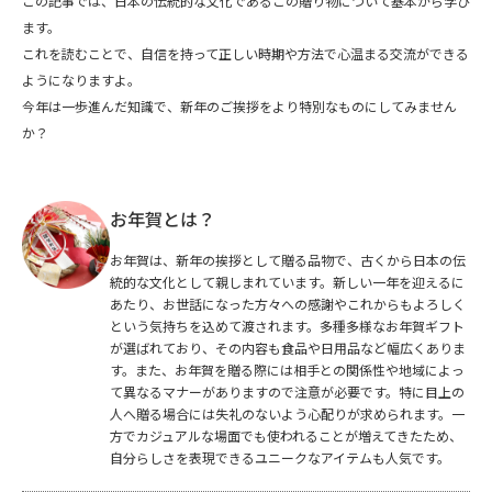
この記事では、日本の伝統的な文化であるこの贈り物について基本から学び
ます。
これを読むことで、自信を持って正しい時期や方法で心温まる交流ができる
ようになりますよ。
今年は一歩進んだ知識で、新年のご挨拶をより特別なものにしてみません
か？
お年賀とは？
お年賀は、新年の挨拶として贈る品物で、古くから日本の伝
統的な文化として親しまれています。新しい一年を迎えるに
あたり、お世話になった方々への感謝やこれからもよろしく
という気持ちを込めて渡されます。多種多様なお年賀ギフト
が選ばれており、その内容も食品や日用品など幅広くありま
す。また、お年賀を贈る際には相手との関係性や地域によっ
て異なるマナーがありますので注意が必要です。特に目上の
人へ贈る場合には失礼のないよう心配りが求められます。一
方でカジュアルな場面でも使われることが増えてきたため、
自分らしさを表現できるユニークなアイテムも人気です。