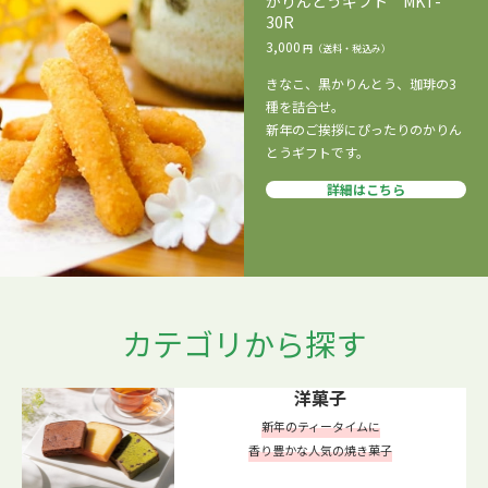
かりんとうギフト MKT-
30R
3,000
きなこ、黒かりんとう、珈琲の3
種を詰合せ。
新年のご挨拶にぴったりのかりん
とうギフトです。
詳細はこちら
カテゴリから探す
洋菓子
新年のティータイムに
香り豊かな人気の焼き菓子