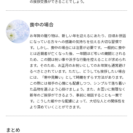
の挨拶交換ができることでしょう。
喪中の場合
お年賀の贈り物は、新しい年を迎えるにあたり、日頃お世話
になっている方々への感謝の気持ちを伝える大切な習慣で
す。しかし、喪中の場合には注意が必要です。一般的に喪中
とは近親者が亡くなった後、一年間ほど弔いの期間とされる
ため、この間は祝い事や派手な行動を控えることが求められ
ます。そのため、お正月のお祝いとしてのお年賀も通常避け
るべきとされています。ただし、どうしても挨拶したい場合
には、「寒中見舞い」として時期をずらす方法があります。
この際には相手の心情にも配慮しつつ、シンプルで落ち着い
た品物を選ぶよう心掛けましょう。また、お互いに無理なく
新年のご挨拶ができるよう、事前に相談することも一案で
す。こうした細やかな配慮によって、大切な人との関係性を
より深めていくことができます。
まとめ