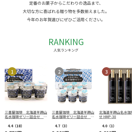
定番のお菓子からこだわりの逸品まで、
大切な方に喜ばれる贈り物を多数揃えました。
今年のお年賀選びにぜひご活用ください。
RANKING
人気ランキング
三喜屋珈琲 北海道羊蹄山
三喜屋珈琲 北海道羊蹄山
北海道羊蹄山名水珈
名水珈琲ゼリー詰合せ M
名水珈琲ゼリー詰合せ M
せ HMP-30
CJ-AE
MC-CZ
4.4
（18）
4.7
（3）
4.0
（1）