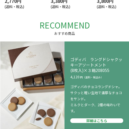
2,770円
3,380円
3,800円
(送料・税込)
(送料・税込)
(送料・税込)
RECOMMEND
おすすめ商品
ゴディバ ラングドシャクッ
キーアソートメント
(8枚入)×３箱208055
4,120
ゴディバのチョコラングドシャ。
サクッと軽い生地で濃厚なチョコ
をサンド。
ミルクとダーク、2種の味わいで
す。
詳細はこちら