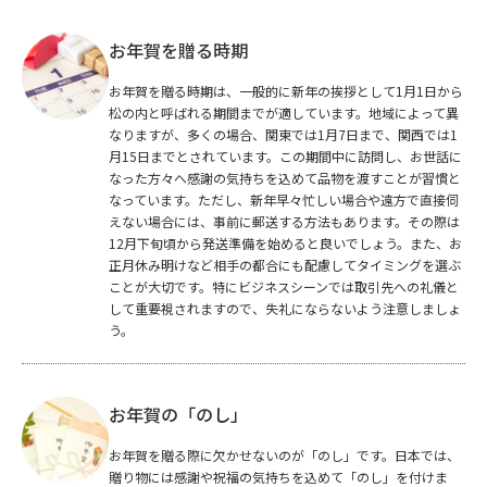
お年賀を贈る時期
お年賀を贈る時期は、一般的に新年の挨拶として1月1日から
松の内と呼ばれる期間までが適しています。地域によって異
なりますが、多くの場合、関東では1月7日まで、関西では1
月15日までとされています。この期間中に訪問し、お世話に
なった方々へ感謝の気持ちを込めて品物を渡すことが習慣と
なっています。ただし、新年早々忙しい場合や遠方で直接伺
えない場合には、事前に郵送する方法もあります。その際は
12月下旬頃から発送準備を始めると良いでしょう。また、お
正月休み明けなど相手の都合にも配慮してタイミングを選ぶ
ことが大切です。特にビジネスシーンでは取引先への礼儀と
して重要視されますので、失礼にならないよう注意しましょ
う。
お年賀の「のし」
お年賀を贈る際に欠かせないのが「のし」です。日本では、
贈り物には感謝や祝福の気持ちを込めて「のし」を付けま