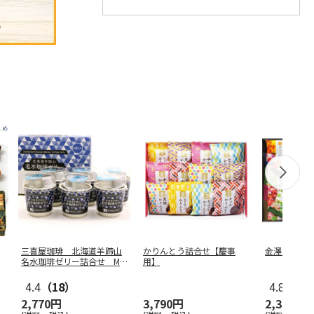
三喜屋珈琲 北海道羊蹄山
かりんとう詰合せ【慶事
金澤小町 KMC
名水珈琲ゼリー詰合せ MC
用】
J-AE
4.4
（18）
4.8
（4）
2,770円
3,790円
2,380円