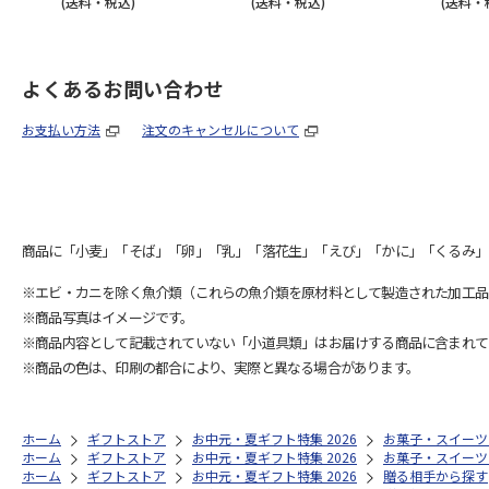
(送料・税込)
(送料・税込)
(送料・
よくあるお問い合わせ
お支払い方法
注文のキャンセルについて
商品に「小麦」「そば」「卵」「乳」「落花生」「えび」「かに」「くるみ」
※エビ・カニを除く魚介類（これらの魚介類を原材料として製造された加工品
※商品写真はイメージです。
※商品内容として記載されていない「小道具類」はお届けする商品に含まれて
※商品の色は、印刷の都合により、実際と異なる場合があります。
ホーム
ギフトストア
お中元・夏ギフト特集 2026
お菓子・スイーツ
ホーム
ギフトストア
お中元・夏ギフト特集 2026
お菓子・スイーツ
ホーム
ギフトストア
お中元・夏ギフト特集 2026
贈る相手から探す