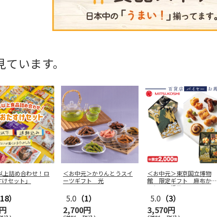
見ています。
点以上詰め合わせ！ロ
＜お中元＞かりんとうスイ
＜お中元＞東京国立博物
すけセット」
ーツギフト 光
館 限定ギフト 麻布かり
んと 八橋蒔
…
18）
5.0
（1）
5.0
（3）
0円
2,700円
3,570円