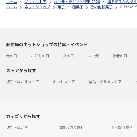
ホーム
ギフトストア
お中元・夏ギフト特集 2026
贈る相手から探す
ホーム
ネットショップ
菓子
和菓子
その他和菓子
かりんとうギ
郵便局のネットショップの特集・イベント
母の日
こどもの日
父の日
お中元
敬老の日
ストアから探す
切手・はがきストア
ギフトストア
食品・グルメストア
カテゴリから探す
切手・はがき
海鮮お取り寄せ
肉お取り寄せ