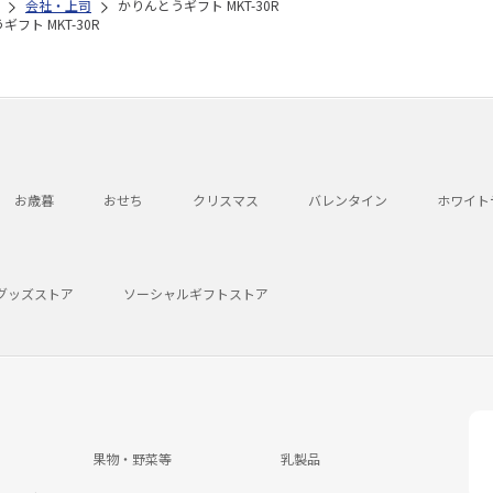
会社・上司
かりんとうギフト MKT-30R
フト MKT-30R
お歳暮
おせち
クリスマス
バレンタイン
ホワイト
グッズストア
ソーシャルギフトストア
果物・野菜等
乳製品