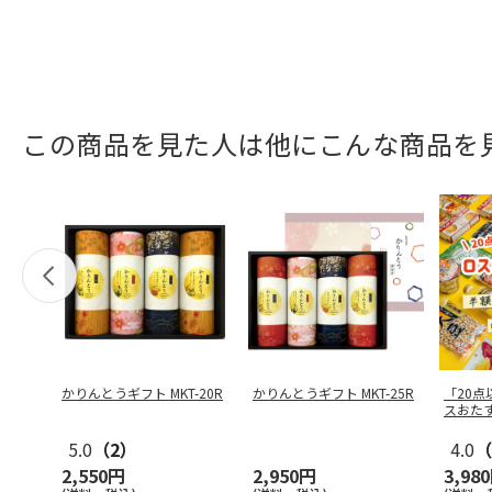
この商品を見た人は他にこんな商品を
かりんとうギフト MKT-20R
かりんとうギフト MKT-25R
「20
スおた
5.0
（2）
4.0
（
2,550円
2,950円
3,98