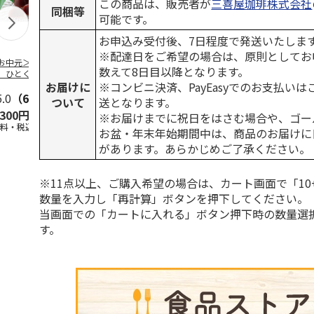
この商品は、販売者が
三喜屋珈琲株式会社
同梱等
可能です。
お申込み受付後、7日程度で発送いたしま
※配達日をご希望の場合は、原則としてお
お中元＞【お徳
【冷凍】北海道 冷
＜お中元＞国産果実
＜お中元＞【
数えて8日目以降となります。
】ひとくちミニ
やしぜんざい 3種6
の新食感くずバー
＜銀座千疋屋
お届けに
※コンビニ決済、PayEasyでのお支払い
ようかん５０個
本セット
万頭＞フルー
東日本
5.0
（6）
…
5.0
（3）
5.0
（3）
＆ど
…
ついて
送となります。
,300円
4,860円
3,400円
4,640円
※お届けまでに祝日をはさむ場合や、ゴー
送料・税込)
(送料・税込)
(送料・税込)
(送料・税込)
お盆・年末年始期間中は、商品のお届けに
があります。あらかじめご了承ください。
※11点以上、ご購入希望の場合は、カート画面で「10
数量を入力し「再計算」ボタンを押下してください。
当画面での「カートに入れる」ボタン押下時の数量選
す。