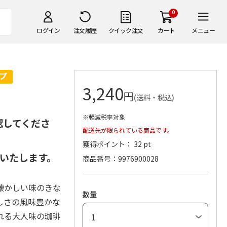
0
ログイン
注文履歴
クイック注文
カート
メニュー
3,240
円
(送料・税込)
※軽減税率対象
認してくださ
配送先が限られている商品です。
獲得ポイント： 32 pt
いたします。
商品番号
9976900028
懐かしい味のきな
数量
しさの風味豊かな
れる大人味の珈琲