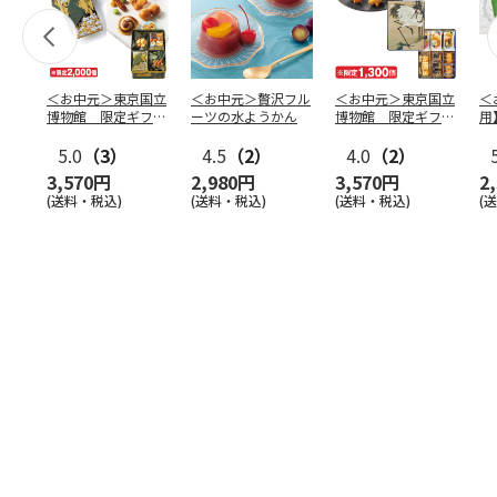
＜お中元＞東京国立
＜お中元＞贅沢フル
＜お中元＞東京国立
＜
博物館 限定ギフ
ーツの水ようかん
博物館 限定ギフ
用
ト 麻布かりんと
ト がんこ職人 鶴
水
八橋蒔
5.0
（3）
…
4.5
（2）
図 吉
4.0
（2）
…
（
3,570円
2,980円
3,570円
2
(送料・税込)
(送料・税込)
(送料・税込)
(