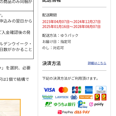
の商品のみ同梱が
す。
配送期間
申込みの翌日から
2023年04月07日～2024年12月27日
冷凍】
＜お中元＞江戸日本
＜お中元＞ななこ
＜お中元＞菓匠 清
2025年01月16日～2028年08月07日
×花園
橋よもぎ草餅１６個
夏
閑院 葛水ようか
はご入金確認後の発
ツ大福
入
ん・抹茶わらび餅詰
配送方法
ゆうパック
4.0
（1）
4.5
（2）
合せ（
…
お届け日
指定可
2,000円
2,160円
3,990円
ルデンウイーク・
(送料・税込)
(送料・税込)
(送料・税込)
のし
対応可
日数がかかること
決済方法
詳細はこちら
+」を選択、必要
下記の決済方法がご利用頂けます。
択は1個で結構で