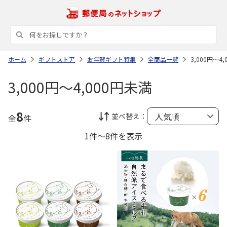
ホーム
ギフトストア
お年賀ギフト特集
全商品一覧
3,000円～4
3,000円～4,000円未満
8
並べ替え：
全
件
1件～8件を表示