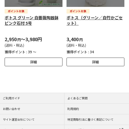
ポトス グリーン 白薔薇陶器鉢
ポトス（グリーン／白竹かごセ
ピンク石付 5号
ット）
2,950
～3,980円
3,400
円
円
(送料・税込)
(送料・税込)
獲得ポイント :
39 ～
獲得ポイント :
34
詳細
詳細
ご利用ガイド
よくあるご質問
お問い合わせ
利用規約
サイト運営会社について
特定商取引法に基づく表記について