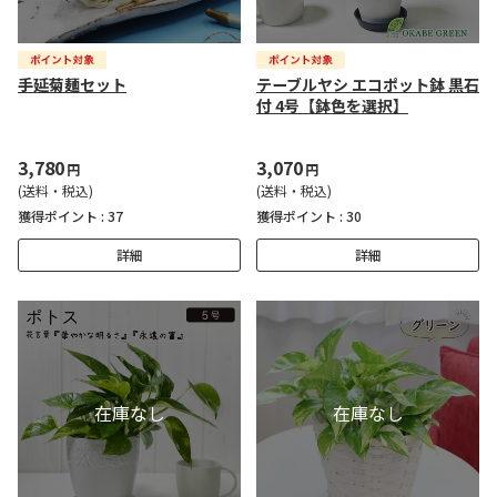
手延菊麺セット
テーブルヤシ エコポット鉢 黒石
付 4号【鉢色を選択】
3,780
3,070
円
円
(送料・税込)
(送料・税込)
獲得ポイント :
37
獲得ポイント :
30
詳細
詳細