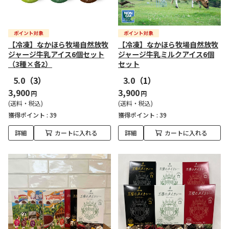
【冷凍】なかほら牧場自然放牧
【冷凍】なかほら牧場自然放牧
ジャージ牛乳アイス6個セット
ジャージ牛乳ミルクアイス6個
（3種×各2）
セット
5.0
（3）
3.0
（1）
3,900
3,900
円
円
(送料・税込)
(送料・税込)
獲得ポイント :
39
獲得ポイント :
39
詳細
カートに入れる
詳細
カートに入れる