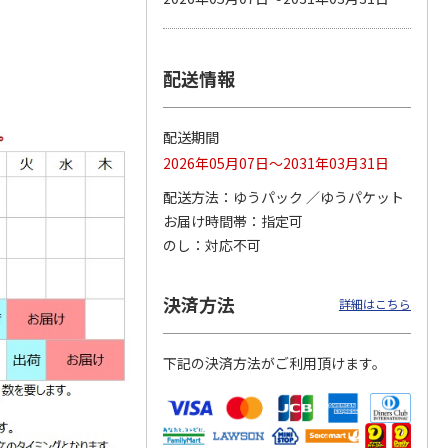
配送情報
ふみの
【グリーティング切
【グリーティング切
【特殊切手】Ｍｙ旅
手】ハッピーグリー
手】くまのプーさん
切手１１集８５・切
ティング（85円）
となかまたち
手
配送期間
）
4.6
（10）
850円
1,100円
850円
2026年05月07日～2031年03月31日
(送料別)
(送料別)
(送料別)
配送方法
ゆうパック
ゆうパケット
お届け時間帯
指定可
のし
対応不可
決済方法
詳細はこちら
下記の決済方法がご利用頂けます。