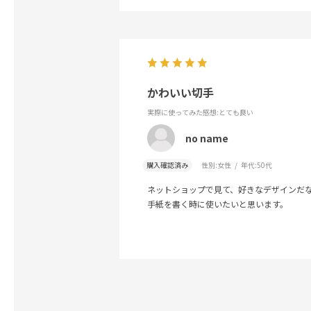
かわいい切手
実際に使ってみた感想
:とても良い
no name
購入確認済み
性別:
女性
年代:
50代
ネットショップで見て、好きなデザインだ
手紙を書く時に使いたいと思います。