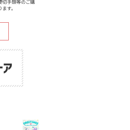
便切手類等のご購
ります。