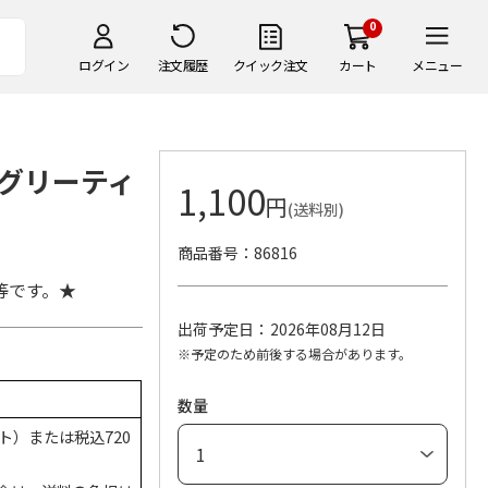
0
ログイン
注文履歴
クイック注文
カート
メニュー
グリーティ
1,100
円
(送料別)
商品番号
86816
等です。★
出荷予定日
2026年08月12日
※予定のため前後する場合があります。
数量
ト）または税込720