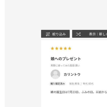
絞り込み
表示：新し
娘へのプレゼント
実際に使ってみた感想
:良い
カリントウ
購入確認済み
性別:
男性
年代:
60代
娘の誕生日は7月23日、ふみの日。以前か