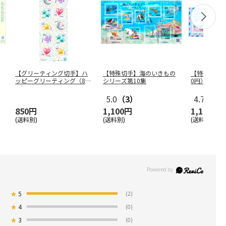
【グリーティング切手】ハ
【特殊切手】海のいきもの
【特殊切手】
ッピーグリーティング（85
シリーズ第10集
0円）
円）
5.0
（3）
4.7
（21
850円
1,100円
1,100円
(送料別)
(送料別)
(送料別)
★
5
(2)
★
4
(0)
★
3
(0)