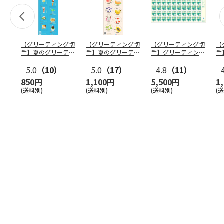
【グリーティング切
【グリーティング切
【グリーティング切
【
手】夏のグリーティ
手】夏のグリーティ
手】グリーティング
手
ング（85円）
ング（110円）
（シンプル）（110
ン
5.0
（10）
5.0
（17）
円
4.8
…
（11）
850円
1,100円
5,500円
1
(送料別)
(送料別)
(送料別)
(