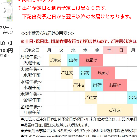
※出荷予定日と到着予定日は異なります。
下記出荷予定日から翌日以降のお届けとなります。
グリーティング切
【グリーティング切
【特殊切手】海のい
【特殊切手】
】春のグリーティ
手】ライフ・花
きものシリーズ第10
日（110円）
グ（110円）
（110円）
集
4.8
（18）
5.0
（12）
5.0
（3）
4.7
（21
,100円
1,100円
1,100円
1,100円
送料別)
(送料別)
(送料別)
(送料別)