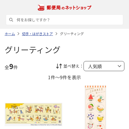
ホーム
切手・はがきストア
グリーティング
グリーティング
9
並べ替え：
全
件
1件～9件を表示