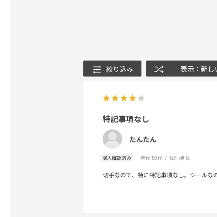
絞り込み
表示：新し
特記事項なし
たんたん
購入確認済み
年代:
50代
性別:
男性
切手なので、特に特記事項なし。シールな