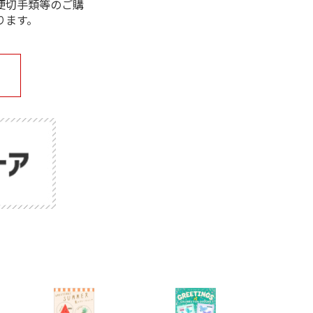
便切手類等のご購
ります。