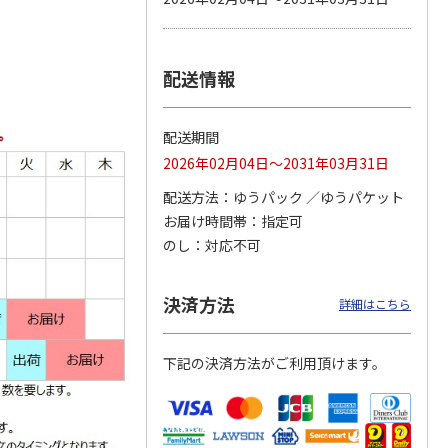
配送情報
海のい
【特殊切手】ふみの
【グリーティング切
【グリーティング切
ズ第10
日（110円）
手】ハッピーグリー
手】くまのプーさん
ティング（85円）
となかまたち
配送期間
4.7
（21）
1,100円
850円
1,100円
2026年02月04日～2031年03月31日
(送料別)
(送料別)
(送料別)
配送方法
ゆうパック
ゆうパケット
お届け時間帯
指定可
のし
対応不可
決済方法
詳細はこちら
下記の決済方法がご利用頂けます。