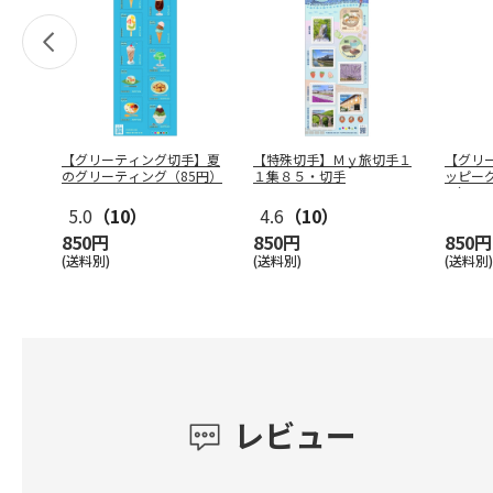
【グリーティング切手】夏
【特殊切手】Ｍｙ旅切手１
【グリ
のグリーティング（85円）
１集８５・切手
ッピー
円）
5.0
（10）
4.6
（10）
850円
850円
850円
(送料別)
(送料別)
(送料別)
レビュー