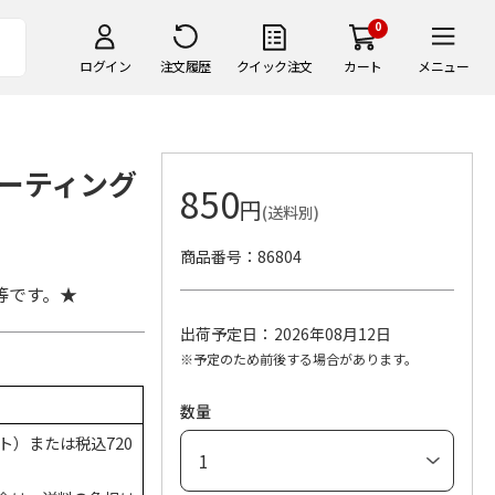
0
ログイン
注文履歴
クイック注文
カート
メニュー
ーティング
850
円
(送料別)
商品番号
86804
等です。★
出荷予定日
2026年08月12日
※予定のため前後する場合があります。
数量
ト）または税込720