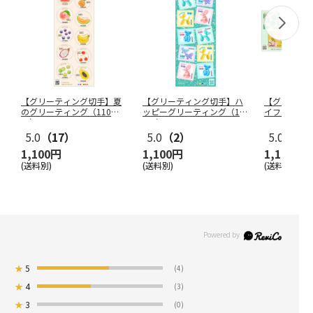
【グリーティング切手】夏
【グリーティング切手】ハ
【グリーテ
のグリーティング（110
ッピーグリーティング（11
イフ・花（1
円）
0円）
5.0
（17）
5.0
（2）
5.0
（12
1,100円
1,100円
1,100円
(送料別)
(送料別)
(送料別)
★
5
(4)
★
4
(3)
★
3
(0)