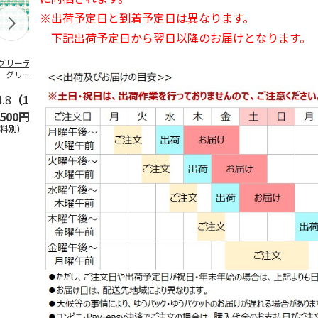
※出荷予定日と到着予定日は異なります。
下記出荷予定日から翌日以降のお届けとなります。
グリーティング切
【グリーティング切
【グリーティング切
【特殊切手】
】グリーティング
手】春のグリーティ
手】ライフ・花
きものシリー
シンプル）（110
ング（110円）
（110円）
集
4.8
…
（11）
4.8
（18）
5.0
（12）
5.0
（3）
,500円
1,100円
1,100円
1,100円
送料別)
(送料別)
(送料別)
(送料別)