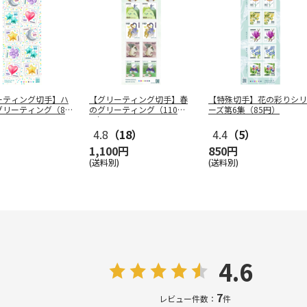
ーティング切手】ハ
【グリーティング切手】春
【特殊切手】花の彩りシリ
グリーティング（85
のグリーティング（110
ーズ第6集（85円）
円）
4.8
（18）
4.4
（5）
1,100円
850円
(送料別)
(送料別)
4.6
7
レビュー件数：
件