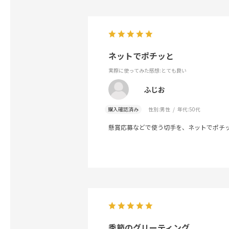
ネットでポチッと
実際に使ってみた感想
:とても良い
ふじお
購入確認済み
性別:
男性
年代:
50代
懸賞応募などで使う切手を、ネットでポチ
季節のグリーティング