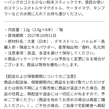
ーバッグのゴミも少ない粉末スティックです。普段お使い
のステンレスボトルやマグボトル、ケータイマグ、タンブ
ラーなどの水筒に入れてお持ち運びください。
・内容量：12g（2.0g×6本）／箱
・賞味期限：2027年10月31日
・原材料名：大麦（日本）、デキストリン、ハトムギ・高
麗人参・陳皮エキスパウダー、麦芽抽出物／香料、乳化剤
・注意事項：高温、多湿を避けて保存してください。
※商品パッケージやデザインは予告なく変更になる場合が
ございます。商品は現物を優先いたします。
【配送および保管期限についてのご注意】
商品の配送後、保管期限内に商品をお受け取りいただけず
または宛先不明により販売者に商品が返送された場合、商
品の性質上、再配送や返金には一切応じかねますので、予
めご了承ください（商品を改めてお求めの場合は再度ご購
入ください。）。ご不在の場合、ご自身で宅配業者へ再配