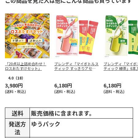
この商品を見た人は他にこんな商品も買っています
「20点以上詰め合わせ！
ブレンディ「マイボトルス
ブレンディ「マイボ
ロスおたすけセット」
ティック すっきりアセロ
ティック 緑茶」6本
ラ＆ビタミンC」6本入×2
箱
4箱
4.0
（18）
3,980円
6,180円
6,180円
(送料・税込)
(送料・税込)
(送料・税込)
送料
販売価格に含まれます。
発送方
ゆうパック
法